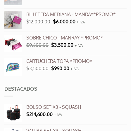
precio
precio
original
actual
BILLETERA MEDIANA - MANRAY*PROMO*
era:
es:
El
El
$
12,000.00
$
6,000.00
$10,900.00.
$6,000.00.
+ IVA
precio
precio
original
actual
SOBRE CHICO - MANRAY *PROMO*
era:
es:
El
El
$
9,600.00
$
3,500.00
$12,000.00.
+ IVA
$6,000.00.
precio
precio
original
actual
CARTUCHERA TOPA *PROMO*
era:
es:
El
El
$
3,500.00
$
990.00
$9,600.00.
+ IVA
$3,500.00.
precio
precio
original
actual
era:
es:
DESTACADOS
$3,500.00.
$990.00.
BOLSO SET X3 - SQUASH
$
214,600.00
+ IVA
VALIJAS SET X3 - SQUASH