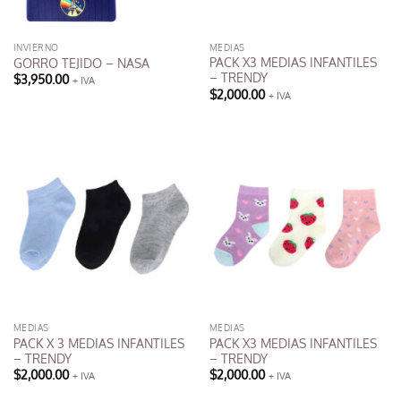
INVIERNO
MEDIAS
PACK X3 MEDIAS INFANTILES
GORRO TEJIDO – NASA
– TRENDY
$
3,950.00
+ IVA
Este
$
2,000.00
+ IVA
producto
tiene
múltiples
variantes.
Las
opciones
se
pueden
elegir
en
la
página
MEDIAS
MEDIAS
de
PACK X 3 MEDIAS INFANTILES
PACK X3 MEDIAS INFANTILES
producto
– TRENDY
– TRENDY
$
2,000.00
$
2,000.00
+ IVA
+ IVA