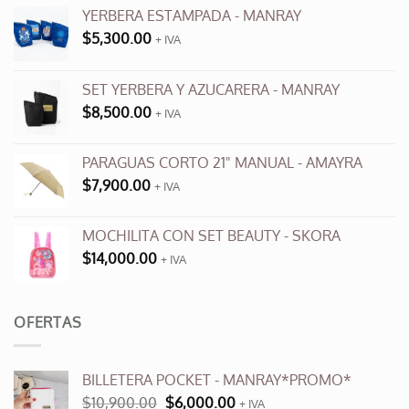
YERBERA ESTAMPADA - MANRAY
$
5,300.00
+ IVA
SET YERBERA Y AZUCARERA - MANRAY
$
8,500.00
+ IVA
PARAGUAS CORTO 21" MANUAL - AMAYRA
$
7,900.00
+ IVA
MOCHILITA CON SET BEAUTY - SKORA
$
14,000.00
+ IVA
OFERTAS
BILLETERA POCKET - MANRAY*PROMO*
El
El
$
10,900.00
$
6,000.00
+ IVA