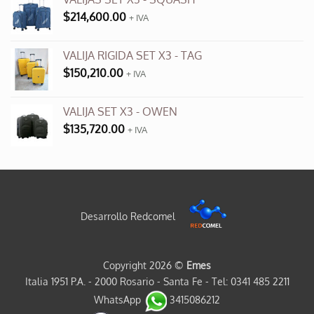
$
214,600.00
+ IVA
VALIJA RIGIDA SET X3 - TAG
$
150,210.00
+ IVA
VALIJA SET X3 - OWEN
$
135,720.00
+ IVA
Desarrollo Redcomel
Copyright 2026 ©
Emes
Italia 1951 P.A. - 2000 Rosario - Santa Fe - Tel: 0341 485 2211
WhatsApp
3415086212