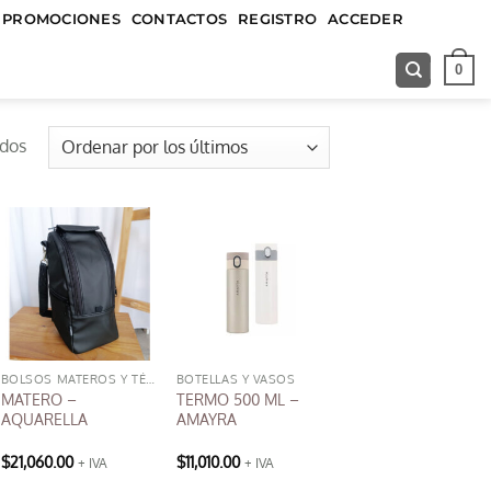
&&&&&
PROMOCIONES
CONTACTOS
REGISTRO
ACCEDER
0
Ordenado
ados
por
los
últimos
BOLSOS MATEROS Y TÉRMICOS
BOTELLAS Y VASOS
MATERO –
TERMO 500 ML –
AQUARELLA
AMAYRA
$
21,060.00
$
11,010.00
+ IVA
+ IVA
Este