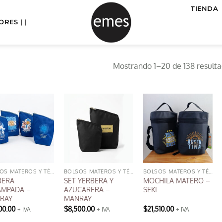
TIENDA
RES | |
Mostrando 1–20 de 138 result
BOLSOS MATEROS Y TÉRMICOS
BOLSOS MATEROS Y TÉRMICOS
BOLSOS MATEROS Y TÉRMICOS
BERA
SET YERBERA Y
MOCHILA MATERO –
AMPADA –
AZUCARERA –
SEKI
RAY
MANRAY
00.00
$
8,500.00
$
21,510.00
+ IVA
+ IVA
+ IVA
Este
Este