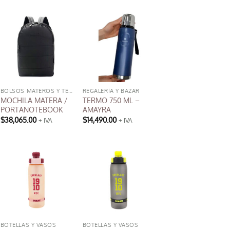
producto
tiene
múltiples
variantes.
Las
opciones
se
pueden
BOLSOS MATEROS Y TÉRMICOS
REGALERÍA Y BAZAR
MOCHILA MATERA /
TERMO 750 ML –
elegir
PORTANOTEBOOK
AMAYRA
en
$
38,065.00
$
14,490.00
+ IVA
+ IVA
la
Este
página
producto
de
tiene
producto
múltiples
variantes.
Las
opciones
se
pueden
BOTELLAS Y VASOS
BOTELLAS Y VASOS