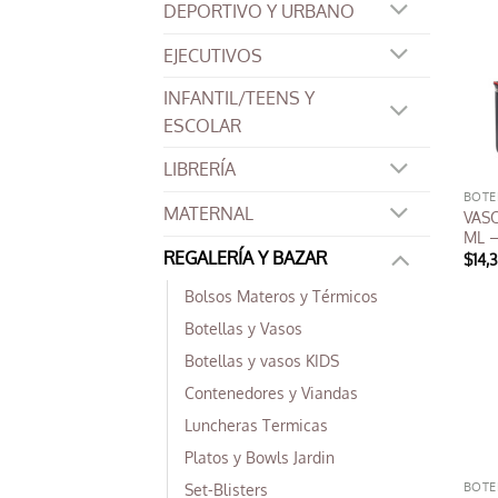
DEPORTIVO Y URBANO
prod
tien
EJECUTIVOS
múlt
varia
INFANTIL/TEENS Y
Las
ESCOLAR
opci
se
LIBRERÍA
pued
BOTE
MATERNAL
VAS
elegi
ML 
en
REGALERÍA Y BAZAR
$
14,
la
Este
pági
Bolsos Materos y Térmicos
prod
de
Botellas y Vasos
tien
prod
múlt
Botellas y vasos KIDS
varia
Contenedores y Viandas
Las
Luncheras Termicas
opci
Platos y Bowls Jardin
se
pued
BOTE
Set-Blisters