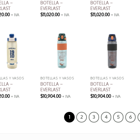
ELLA –
BOTELLA –
BOTELLA –
r
elegir
RLAST
EVERLAST
EVERLAST
en
020.00
$
11,020.00
$
11,020.00
+ IVA
+ IVA
+ IVA
la
na
página
de
ucto
producto
LLAS Y VASOS
BOTELLAS Y VASOS
BOTELLAS Y VASOS
ELLA –
BOTELLA –
BOTELLA –
RLAST
EVERLAST
EVERLAST
020.00
$
10,904.00
$
10,904.00
+ IVA
+ IVA
+ IVA
1
2
3
4
5
6