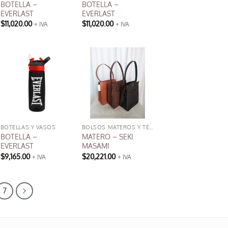
BOTELLA –
BOTELLA –
elegir
EVERLAST
EVERLAST
en
$
11,020.00
$
11,020.00
+ IVA
+ IVA
la
página
de
producto
BOTELLAS Y VASOS
BOLSOS MATEROS Y TÉRMICOS
BOTELLA –
MATERO – SEKI
EVERLAST
MASAMI
$
9,165.00
$
20,221.00
+ IVA
+ IVA
Este
producto
tiene
7
múltiples
variantes.
Las