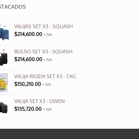
opciones
STACADOS
se
pueden
elegir
VALIJAS SET X3 - SQUASH
en
$
214,600.00
+ IVA
la
página
BOLSO SET X3 - SQUASH
de
$
214,600.00
+ IVA
producto
VALIJA RIGIDA SET X3 - TAG
$
150,210.00
+ IVA
VALIJA SET X3 - OWEN
$
135,720.00
+ IVA