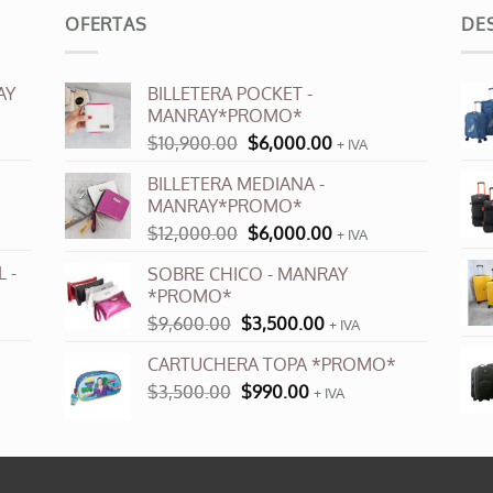
OFERTAS
DE
AY
BILLETERA POCKET -
MANRAY*PROMO*
El
El
$
10,900.00
$
6,000.00
+ IVA
precio
precio
BILLETERA MEDIANA -
original
actual
MANRAY*PROMO*
era:
es:
El
El
$
12,000.00
$
6,000.00
$10,900.00.
$6,000.00.
+ IVA
precio
precio
 -
SOBRE CHICO - MANRAY
original
actual
*PROMO*
era:
es:
El
El
$
9,600.00
$
3,500.00
$12,000.00.
$6,000.00.
+ IVA
precio
precio
CARTUCHERA TOPA *PROMO*
original
actual
El
El
$
3,500.00
era:
$
990.00
es:
+ IVA
precio
precio
$9,600.00.
$3,500.00.
original
actual
era:
es:
$3,500.00.
$990.00.