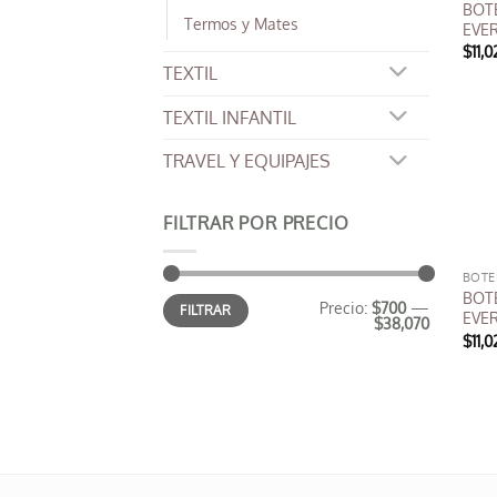
BOT
elegi
Termos y Mates
EVE
en
$
11,
la
TEXTIL
pági
de
TEXTIL INFANTIL
prod
TRAVEL Y EQUIPAJES
FILTRAR POR PRECIO
BOTE
BOT
Precio
Precio
Precio:
$700
—
FILTRAR
mínimo
máximo
EVE
$38,070
$
11,