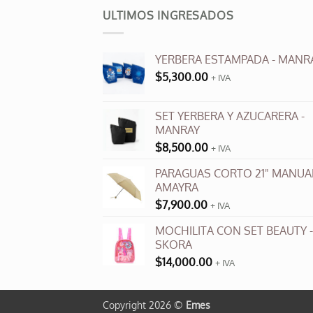
ULTIMOS INGRESADOS
YERBERA ESTAMPADA - MANR
$
5,300.00
+ IVA
SET YERBERA Y AZUCARERA -
MANRAY
$
8,500.00
+ IVA
PARAGUAS CORTO 21" MANUAL
AMAYRA
$
7,900.00
+ IVA
MOCHILITA CON SET BEAUTY -
SKORA
$
14,000.00
+ IVA
Copyright 2026 ©
Emes