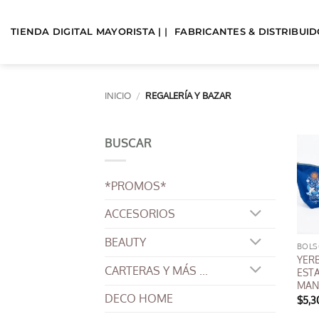
Saltar
al
TIENDA DIGITAL MAYORISTA | |
FABRICANTES & DISTRIBUIDO
contenido
INICIO
/
REGALERÍA Y BAZAR
BUSCAR
*PROMOS*
ACCESORIOS
BEAUTY
YER
CARTERAS Y MÁS ...
EST
MAN
DECO HOME
$
5,3
Este