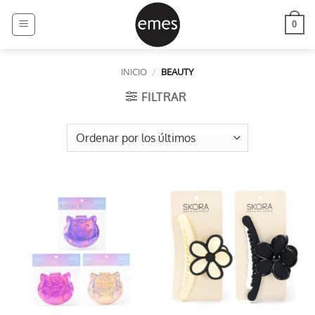
Saltar
al
0
contenido
INICIO
/
BEAUTY
FILTRAR