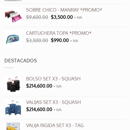
original
actual
SOBRE CHICO - MANRAY *PROMO*
era:
es:
El
El
$
9,600.00
$
3,500.00
$12,000.00.
+ IVA
$6,000.00.
precio
precio
original
actual
CARTUCHERA TOPA *PROMO*
era:
es:
El
El
$
3,500.00
$
990.00
$9,600.00.
+ IVA
$3,500.00.
precio
precio
original
actual
era:
es:
DESTACADOS
$3,500.00.
$990.00.
BOLSO SET X3 - SQUASH
$
214,600.00
+ IVA
VALIJAS SET X3 - SQUASH
$
214,600.00
+ IVA
VALIJA RIGIDA SET X3 - TAG