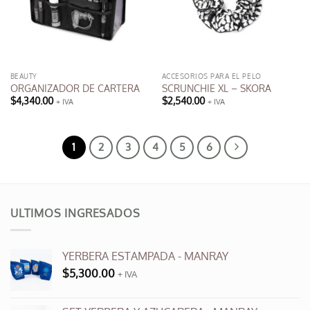
BEAUTY
ACCESORIOS PARA EL PELO
ORGANIZADOR DE CARTERA
SCRUNCHIE XL – SKORA
$
4,340.00
$
2,540.00
+ IVA
+ IVA
1
2
3
4
5
6
ULTIMOS INGRESADOS
YERBERA ESTAMPADA - MANRAY
$
5,300.00
+ IVA