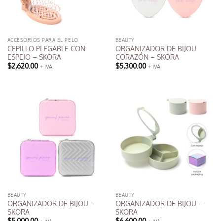
ACCESORIOS PARA EL PELO
BEAUTY
CEPILLO PLEGABLE CON
ORGANIZADOR DE BIJOU
ESPEJO – SKORA
CORAZÓN – SKORA
$
2,620.00
$
5,300.00
+ IVA
+ IVA
Este
producto
tiene
múltiples
variantes.
Las
opciones
se
pueden
elegir
en
la
BEAUTY
BEAUTY
página
ORGANIZADOR DE BIJOU –
ORGANIZADOR DE BIJOU –
de
SKORA
SKORA
producto
$
5,000.00
$
6,600.00