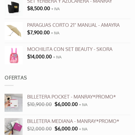
SET YERBERA Y AZUCARERA - MANRAY
$
8,500.00
+ IVA
PARAGUAS CORTO 21" MANUAL - AMAYRA
$
7,900.00
+ IVA
MOCHILITA CON SET BEAUTY - SKORA
$
14,000.00
+ IVA
OFERTAS
BILLETERA POCKET - MANRAY*PROMO*
El
El
$
10,900.00
$
6,000.00
+ IVA
precio
precio
original
actual
BILLETERA MEDIANA - MANRAY*PROMO*
era:
es:
El
El
$
12,000.00
$
6,000.00
$10,900.00.
$6,000.00.
+ IVA
precio
precio