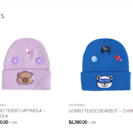
OS
RNO
INVIERNO
O TEJIDO CAPYMOLA –
GORRO TEJIDO BEARBOT – CHI
MOLA
80.00
$
6,380.00
+ IVA
+ IVA