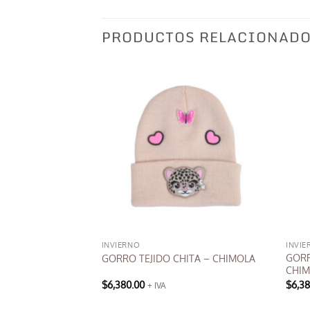
PRODUCTOS RELACIONAD
INVIERNO
INVIE
NFANTILES –
GORR
GORRO TEJIDO CHITA – CHIMOLA
CHI
$
6,380.00
$
6,3
+ IVA