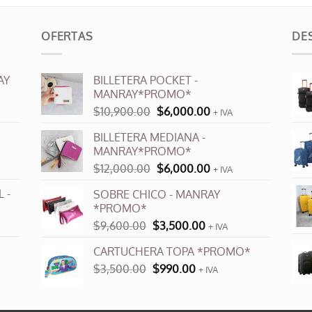
OFERTAS
DE
AY
BILLETERA POCKET -
MANRAY*PROMO*
El
El
$
10,900.00
$
6,000.00
+ IVA
precio
precio
BILLETERA MEDIANA -
original
actual
MANRAY*PROMO*
era:
es:
El
El
$
12,000.00
$
6,000.00
$10,900.00.
$6,000.00.
+ IVA
precio
precio
 -
SOBRE CHICO - MANRAY
original
actual
*PROMO*
era:
es:
El
El
$
9,600.00
$
3,500.00
$12,000.00.
$6,000.00.
+ IVA
precio
precio
CARTUCHERA TOPA *PROMO*
original
actual
El
El
$
3,500.00
era:
$
990.00
es:
+ IVA
precio
precio
$9,600.00.
$3,500.00.
original
actual
era:
es: