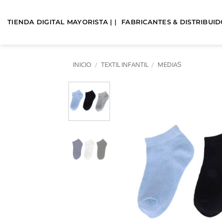
Saltar
al
TIENDA DIGITAL MAYORISTA | |
FABRICANTES & DISTRIBUIDO
contenido
INICIO
/
TEXTIL INFANTIL
/
MEDIAS