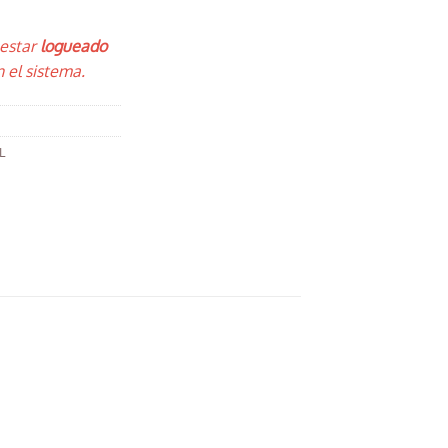
 estar
logueado
 el sistema.
L