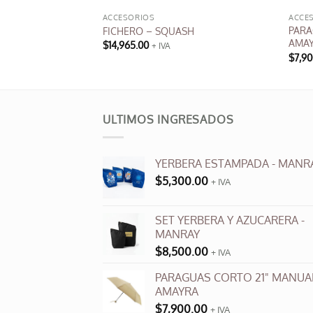
ACCESORIOS
ACCE
PARA
 21″ – AMAYRA
FICHERO – SQUASH
AMA
$
14,965.00
+ IVA
Este
$
7,90
Este
producto
produ
tiene
tiene
múltiples
múlti
ULTIMOS INGRESADOS
variantes.
varia
Las
Las
opciones
YERBERA ESTAMPADA - MANR
opci
se
$
5,300.00
se
+ IVA
pueden
pued
elegir
elegi
en
SET YERBERA Y AZUCARERA -
en
MANRAY
la
la
página
$
8,500.00
+ IVA
pági
de
PARAGUAS CORTO 21" MANUAL
de
producto
AMAYRA
produ
$
7,900.00
+ IVA