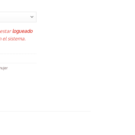
 estar
logueado
 el sistema.
mujer