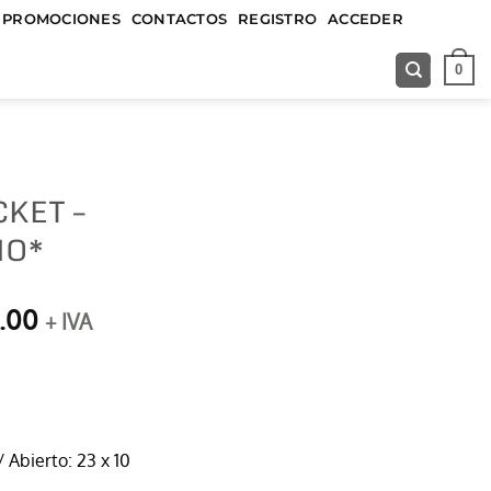
&&&&&
PROMOCIONES
CONTACTOS
REGISTRO
ACCEDER
0
KET –
MO*
El
.00
+ IVA
precio
l
actual
es:
0.00.
$6,000.00.
/ Abierto: 23 x 10