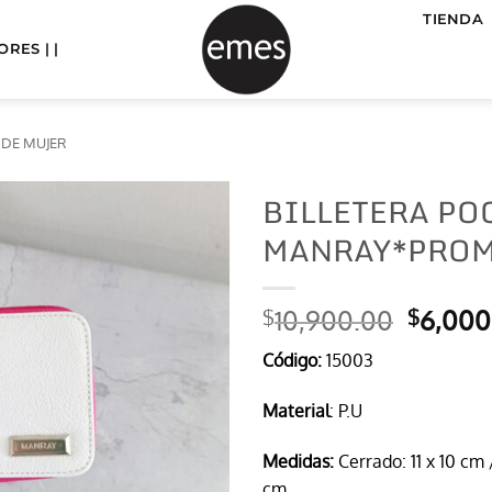
TIENDA
RES | |
 DE MUJER
BILLETERA POC
MANRAY*PRO
El
10,900.00
6,000
$
$
precio
Código:
15003
origina
era:
Material
: P.U
$10,90
Medidas:
Cerrado: 11 x 10 cm 
cm