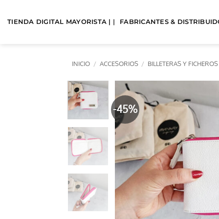
Saltar
al
TIENDA DIGITAL MAYORISTA | |
FABRICANTES & DISTRIBUIDO
contenido
INICIO
/
ACCESORIOS
/
BILLETERAS Y FICHEROS
-45%