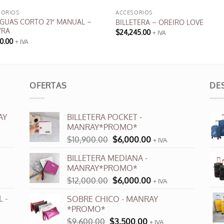
SORIOS
ACCESORIOS
GUAS CORTO 21″ MANUAL –
BILLETERA – OREIRO LOVE
YRA
$
24,245.00
+ IVA
0.00
+ IVA
cto
ples
OFERTAS
DE
ntes.
AY
BILLETERA POCKET -
ones
MANRAY*PROMO*
El
El
$
10,900.00
$
6,000.00
+ IVA
en
precio
precio
r
BILLETERA MEDIANA -
original
actual
MANRAY*PROMO*
era:
es:
El
El
$
12,000.00
$
6,000.00
$10,900.00.
$6,000.00.
+ IVA
na
precio
precio
 -
SOBRE CHICO - MANRAY
original
actual
*PROMO*
cto
era:
es:
El
El
$
9,600.00
$
3,500.00
$12,000.00.
$6,000.00.
+ IVA