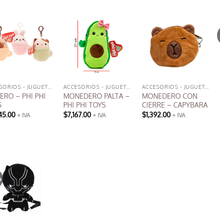
ACCESORIOS - JUGUETES
ACCESORIOS - JUGUETES
ACCESORIOS - JUGUETES
ERO – PHI PHI
MONEDERO PALTA –
MONEDERO CON
S
PHI PHI TOYS
CIERRE – CAPYBARA
45.00
$
7,167.00
$
1,392.00
+ IVA
+ IVA
+ IVA
ucto
e
iples
ntes.
%
ones
en