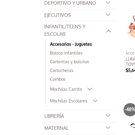
DEPORTIVO Y URBANO
EJECUTIVOS
INFANTIL/TEENS Y
ESCOLAR
Accesorios - Juguetes
Bolsos infantiles
LLAV
Carteritas y bolsitos
TOY
$
5,6
Cartucheras
Este
Combos
prod
Mochilas Carrito
tien
múlt
Mochilas Escolares
varia
-48
Las
LIBRERÍA
opci
se
MATERNAL
pued