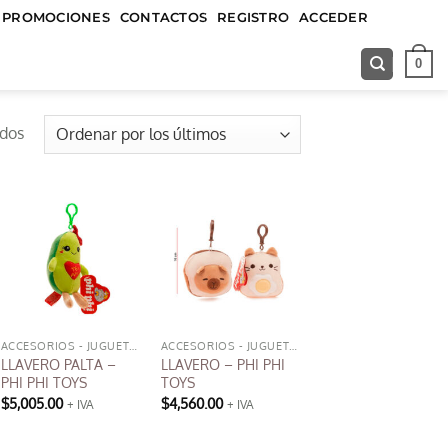
&&&&&
PROMOCIONES
CONTACTOS
REGISTRO
ACCEDER
0
Ordenado
ados
por
los
últimos
ACCESORIOS - JUGUETES
ACCESORIOS - JUGUETES
LLAVERO PALTA –
LLAVERO – PHI PHI
PHI PHI TOYS
TOYS
$
5,005.00
$
4,560.00
+ IVA
+ IVA
Este
producto