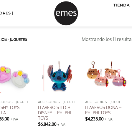
TIENDA
RES | |
Mostrando los 11 result
OS - JUGUETES
ACCESORIOS - JUGUETES
ACCESORIOS - JUGUETES
ACCESORIOS - JUGUETES
ISHY TOYS
LLAVERO STITCH
LLAVEROS DONA –
LLA
DISNEY – PHI PHI
PHI PHI TOYS
TOYS
68.00
$
4,235.00
+ IVA
+ IVA
$
6,842.00
+ IVA