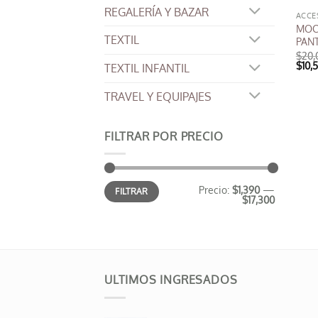
elegi
REGALERÍA Y BAZAR
en
MOCH
TEXTIL
la
PAN
$
20,
pági
El
$
10,
TEXTIL INFANTIL
de
prec
origi
prod
era:
TRAVEL Y EQUIPAJES
$20,
FILTRAR POR PRECIO
Precio
Precio
Precio:
$1,390
—
FILTRAR
mínimo
máximo
$17,300
ULTIMOS INGRESADOS