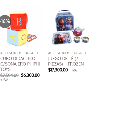
tiene
múltiples
variantes.
-16%
Las
opciones
se
pueden
elegir
ACCESORIOS - JUGUETES
ACCESORIOS - JUGUETES
CUBO DIDACTICO
JUEGO DE TÉ (7
en
C/SONAJERO PHIPHI
PIEZAS) – FROZEN
la
TOYS
$
17,300.00
+ IVA
página
El
El
$
7,504.00
$
6,300.00
precio
precio
+ IVA
de
original
actual
era:
es:
producto
$7,504.00.
$6,300.00.