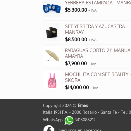
YERBERA ESTAMPADA - MANR
$
5,300.00
+ IVA
SET YERBERA Y AZUCARERA -
MANRAY
$
8,500.00
+ IVA
PARAGUAS CORTO 21" MANUAL
AMAYRA
$
7,900.00
+ IVA
MOCHILITA CON SET BEAUTY -
SKORA
$
14,000.00
+ IVA
Copyright 2026 ©
Emes
Italia 1951 P.A. - 2000 Rosario - Santa Fe - Tel: 
WhatsApp
3415086212
Seguinos en Facebook