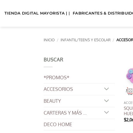
Saltar
al
TIENDA DIGITAL MAYORISTA | |
FABRICANTES & DISTRIBUIDO
contenido
INICIO
/
INFANTIL/TEENS Y ESCOLAR
/
ACCESORI
BUSCAR
*PROMOS*
ACCESORIOS
BEAUTY
SQU
CARTERAS Y MÁS ...
HUE
$
2,0
DECO HOME