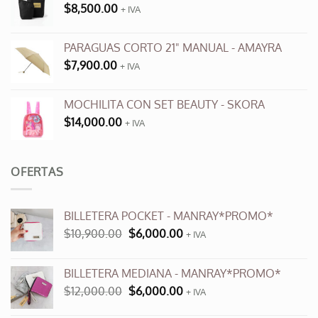
$
8,500.00
+ IVA
PARAGUAS CORTO 21" MANUAL - AMAYRA
$
7,900.00
+ IVA
MOCHILITA CON SET BEAUTY - SKORA
$
14,000.00
+ IVA
OFERTAS
BILLETERA POCKET - MANRAY*PROMO*
El
El
$
10,900.00
$
6,000.00
+ IVA
precio
precio
original
actual
BILLETERA MEDIANA - MANRAY*PROMO*
era:
es:
El
El
$
12,000.00
$
6,000.00
$10,900.00.
$6,000.00.
+ IVA
precio
precio