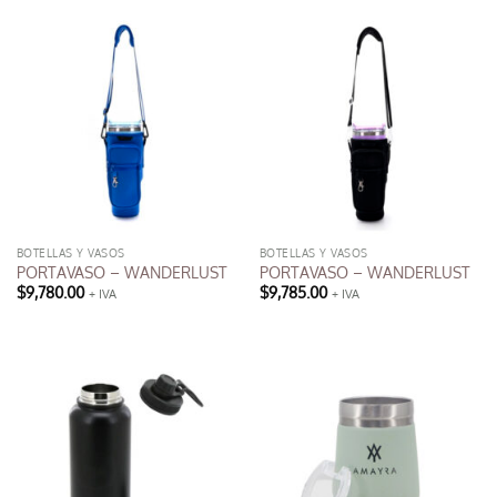
producto
tiene
múltiples
variantes.
Las
opciones
se
pueden
elegir
en
la
BOTELLAS Y VASOS
BOTELLAS Y VASOS
página
PORTAVASO – WANDERLUST
PORTAVASO – WANDERLUST
de
$
9,780.00
$
9,785.00
+ IVA
+ IVA
producto