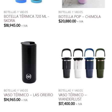
BOTELLAS Y VASOS
BOTELLAS Y VASOS
BOTELLA TÉRMICA 720 ML -
BOTELLA POP – CHIMOLA
SKORA
$
20,880.00
+ IVA
$
18,945.00
+ IVA
Este
producto
tiene
múltiples
variantes.
Las
opciones
se
pueden
elegir
en
la
BOTELLAS Y VASOS
BOTELLAS Y VASOS
página
VASO TÉRMICO –
VASO TÉRMICO – LAS OREIRO
de
WANDERLUST
$
14,965.00
+ IVA
producto
$
17,400.00
+ IVA
Este