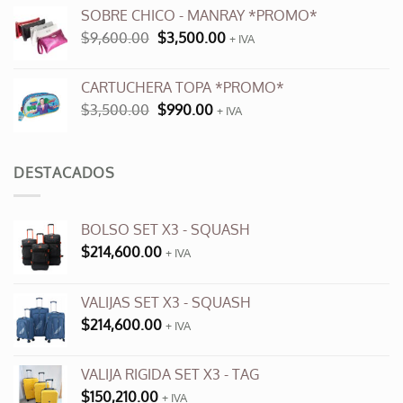
original
actual
SOBRE CHICO - MANRAY *PROMO*
era:
es:
El
El
$
9,600.00
$
3,500.00
$12,000.00.
+ IVA
$6,000.00.
precio
precio
original
actual
CARTUCHERA TOPA *PROMO*
era:
es:
El
El
$
3,500.00
$
990.00
$9,600.00.
+ IVA
$3,500.00.
precio
precio
original
actual
era:
es:
DESTACADOS
$3,500.00.
$990.00.
BOLSO SET X3 - SQUASH
$
214,600.00
+ IVA
VALIJAS SET X3 - SQUASH
$
214,600.00
+ IVA
VALIJA RIGIDA SET X3 - TAG
$
150,210.00
+ IVA