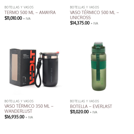
BOTELLAS Y VASOS
BOTELLAS Y VASOS
VASO TÉRMICO 500 ML –
TERMO 500 ML – AMAYRA
UNICROSS
$
11,010.00
+ IVA
Este
$
14,375.00
+ IVA
Este
producto
producto
tiene
tiene
múltiples
múltiples
variantes.
variantes.
Las
Las
opciones
opciones
se
se
pueden
pueden
elegir
elegir
en
en
la
la
página
BOTELLAS Y VASOS
BOTELLAS Y VASOS
página
de
VASO TÉRMICO 350 ML –
BOTELLA – EVERLAST
de
producto
WANDERLUST
$
11,020.00
+ IVA
producto
$
16,935.00
+ IVA