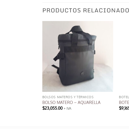
PRODUCTOS RELACIONAD
BOLSOS MATEROS Y TÉRMICOS
BOTEL
 CRESKO *PROMO*
BOLSO MATERO – AQUARELLA
BOTE
$
23,055.00
$
9,16
+ IVA
Este
producto
tiene