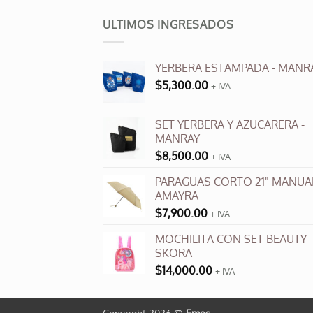
múltiples
ULTIMOS INGRESADOS
variantes.
Las
opciones
YERBERA ESTAMPADA - MANR
se
$
5,300.00
+ IVA
pueden
elegir
en
SET YERBERA Y AZUCARERA -
MANRAY
la
página
$
8,500.00
+ IVA
de
PARAGUAS CORTO 21" MANUAL
producto
AMAYRA
$
7,900.00
+ IVA
MOCHILITA CON SET BEAUTY -
SKORA
$
14,000.00
+ IVA