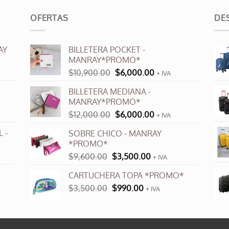
múltiples
OFERTAS
DE
variantes.
Las
opciones
AY
BILLETERA POCKET -
se
MANRAY*PROMO*
pueden
El
El
$
10,900.00
$
6,000.00
+ IVA
elegir
precio
precio
en
BILLETERA MEDIANA -
original
actual
la
MANRAY*PROMO*
era:
es:
página
El
El
$
12,000.00
$
6,000.00
$10,900.00.
$6,000.00.
+ IVA
precio
precio
de
 -
SOBRE CHICO - MANRAY
original
actual
producto
*PROMO*
era:
es:
El
El
$
9,600.00
$
3,500.00
$12,000.00.
$6,000.00.
+ IVA
precio
precio
CARTUCHERA TOPA *PROMO*
original
actual
El
El
$
3,500.00
era:
$
990.00
es:
+ IVA
precio
precio
$9,600.00.
$3,500.00.
original
actual
era:
es: