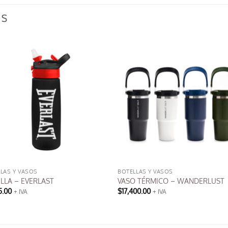
OS
LAS Y VASOS
BOTELLAS Y VASOS
LLA – EVERLAST
VASO TÉRMICO – WANDERLUST
5.00
$
17,400.00
+ IVA
+ IVA
Este
producto
tiene