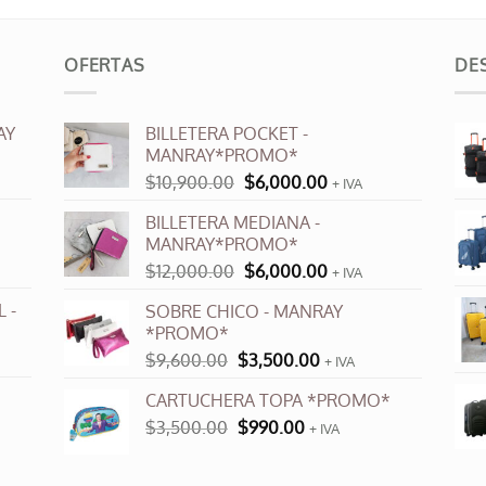
OFERTAS
DE
AY
BILLETERA POCKET -
MANRAY*PROMO*
El
El
$
10,900.00
$
6,000.00
+ IVA
precio
precio
BILLETERA MEDIANA -
original
actual
MANRAY*PROMO*
era:
es:
El
El
$
12,000.00
$
6,000.00
$10,900.00.
$6,000.00.
+ IVA
precio
precio
 -
SOBRE CHICO - MANRAY
original
actual
*PROMO*
era:
es:
El
El
$
9,600.00
$
3,500.00
$12,000.00.
$6,000.00.
+ IVA
precio
precio
CARTUCHERA TOPA *PROMO*
original
actual
El
El
$
3,500.00
era:
$
990.00
es:
+ IVA
precio
precio
$9,600.00.
$3,500.00.
original
actual