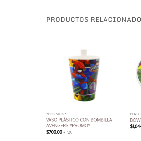
PRODUCTOS RELACIONAD
*PROMOS*
PLATO
VASO PLÁSTICO CON BOMBILLA
 *PROMO*
BOWL
AVENGERS *PROMO*
El
00
$
1,04
+ IVA
precio
$
700.00
+ IVA
actual
es: