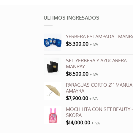
00.
$5,000.00.
ULTIMOS INGRESADOS
YERBERA ESTAMPADA - MANR
$
5,300.00
+ IVA
SET YERBERA Y AZUCARERA -
MANRAY
$
8,500.00
+ IVA
PARAGUAS CORTO 21" MANUAL
AMAYRA
$
7,900.00
+ IVA
MOCHILITA CON SET BEAUTY -
SKORA
$
14,000.00
+ IVA