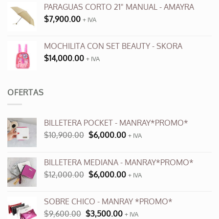
PARAGUAS CORTO 21" MANUAL - AMAYRA
$
7,900.00
+ IVA
MOCHILITA CON SET BEAUTY - SKORA
$
14,000.00
+ IVA
OFERTAS
BILLETERA POCKET - MANRAY*PROMO*
El
El
$
10,900.00
$
6,000.00
+ IVA
precio
precio
original
actual
BILLETERA MEDIANA - MANRAY*PROMO*
era:
es:
El
El
$
12,000.00
$
6,000.00
$10,900.00.
$6,000.00.
+ IVA
precio
precio
original
actual
SOBRE CHICO - MANRAY *PROMO*
era:
es:
El
El
$
9,600.00
$
3,500.00
$12,000.00.
+ IVA
$6,000.00.