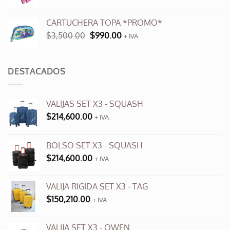
precio
precio
original
actual
CARTUCHERA TOPA *PROMO*
era:
es:
El
El
$
3,500.00
$
990.00
$9,600.00.
+ IVA
$3,500.00.
precio
precio
original
actual
era:
es:
DESTACADOS
$3,500.00.
$990.00.
VALIJAS SET X3 - SQUASH
$
214,600.00
+ IVA
BOLSO SET X3 - SQUASH
$
214,600.00
+ IVA
VALIJA RIGIDA SET X3 - TAG
$
150,210.00
+ IVA
VALIJA SET X3 - OWEN