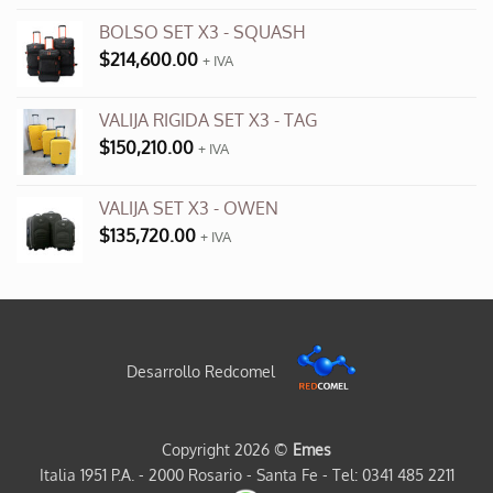
BOLSO SET X3 - SQUASH
$
214,600.00
+ IVA
VALIJA RIGIDA SET X3 - TAG
$
150,210.00
+ IVA
VALIJA SET X3 - OWEN
$
135,720.00
+ IVA
Desarrollo Redcomel
Copyright 2026 ©
Emes
Italia 1951 P.A. - 2000 Rosario - Santa Fe - Tel: 0341 485 2211