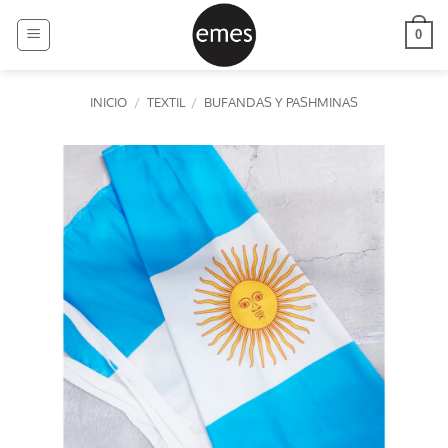
Saltar
al
0
contenido
INICIO
/
TEXTIL
/
BUFANDAS Y PASHMINAS