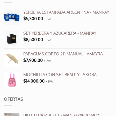
Las
opciones
se
YERBERA ESTAMPADA ARGENTINA - MANRAY
pueden
$
5,300.00
+ IVA
elegir
en
SET YERBERA Y AZUCARERA - MANRAY
la
página
$
8,500.00
+ IVA
de
producto
PARAGUAS CORTO 21" MANUAL - AMAYRA
$
7,900.00
+ IVA
MOCHILITA CON SET BEAUTY - SKORA
$
14,000.00
+ IVA
OFERTAS
BILLETERA POCKET - MANRAY*PROMO*