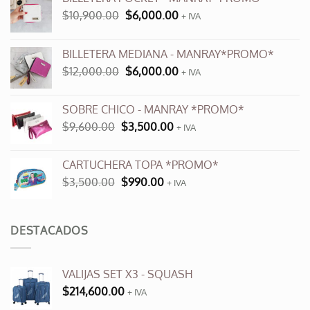
El
El
$
10,900.00
$
6,000.00
+ IVA
precio
precio
original
actual
BILLETERA MEDIANA - MANRAY*PROMO*
era:
es:
El
El
$
12,000.00
$
6,000.00
$10,900.00.
$6,000.00.
+ IVA
precio
precio
original
actual
SOBRE CHICO - MANRAY *PROMO*
era:
es:
El
El
$
9,600.00
$
3,500.00
$12,000.00.
+ IVA
$6,000.00.
precio
precio
original
actual
CARTUCHERA TOPA *PROMO*
era:
es:
El
El
$
3,500.00
$
990.00
$9,600.00.
+ IVA
$3,500.00.
precio
precio
original
actual
era:
es:
DESTACADOS
$3,500.00.
$990.00.
VALIJAS SET X3 - SQUASH
$
214,600.00
+ IVA