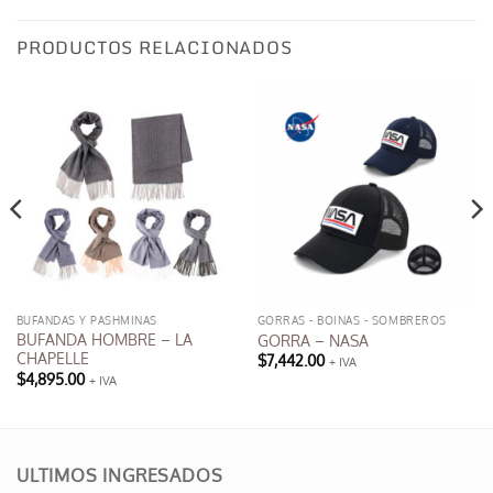
PRODUCTOS RELACIONADOS
BUFANDAS Y PASHMINAS
GORRAS - BOINAS - SOMBREROS
BUFANDA HOMBRE – LA
GORRA – NASA
CHAPELLE
$
7,442.00
+ IVA
Este
$
4,895.00
+ IVA
producto
tiene
múltiples
variantes.
ULTIMOS INGRESADOS