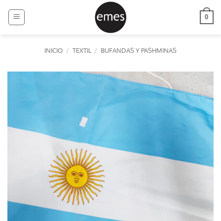
Saltar
al
0
contenido
INICIO
/
TEXTIL
/
BUFANDAS Y PASHMINAS