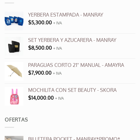
Las
opciones
se
YERBERA ESTAMPADA - MANRAY
pueden
$
5,300.00
+ IVA
elegir
en
SET YERBERA Y AZUCARERA - MANRAY
la
página
$
8,500.00
+ IVA
de
producto
PARAGUAS CORTO 21" MANUAL - AMAYRA
$
7,900.00
+ IVA
MOCHILITA CON SET BEAUTY - SKORA
$
14,000.00
+ IVA
OFERTAS
BILLETERA POCKET - MANRAY*PROMO*