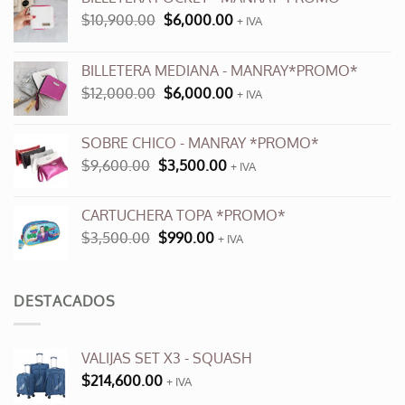
El
El
$
10,900.00
$
6,000.00
+ IVA
precio
precio
original
actual
BILLETERA MEDIANA - MANRAY*PROMO*
era:
es:
El
El
$
12,000.00
$
6,000.00
$10,900.00.
$6,000.00.
+ IVA
precio
precio
original
actual
SOBRE CHICO - MANRAY *PROMO*
era:
es:
El
El
$
9,600.00
$
3,500.00
$12,000.00.
+ IVA
$6,000.00.
precio
precio
original
actual
CARTUCHERA TOPA *PROMO*
era:
es:
El
El
$
3,500.00
$
990.00
$9,600.00.
+ IVA
$3,500.00.
precio
precio
original
actual
era:
es:
DESTACADOS
$3,500.00.
$990.00.
VALIJAS SET X3 - SQUASH
$
214,600.00
+ IVA