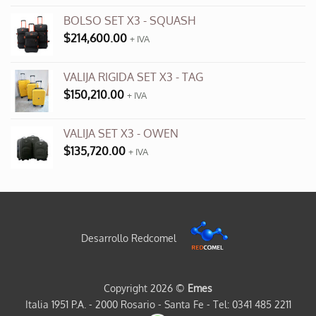
BOLSO SET X3 - SQUASH
$
214,600.00
+ IVA
VALIJA RIGIDA SET X3 - TAG
$
150,210.00
+ IVA
VALIJA SET X3 - OWEN
$
135,720.00
+ IVA
Desarrollo Redcomel
Copyright 2026 ©
Emes
Italia 1951 P.A. - 2000 Rosario - Santa Fe - Tel: 0341 485 2211