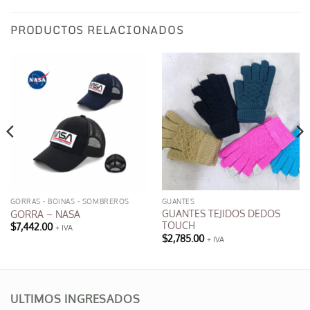
PRODUCTOS RELACIONADOS
GORRAS - BOINAS - SOMBREROS
GUANTES
GUANTES TEJIDOS DEDOS
GORRA – NASA
TOUCH
$
7,442.00
+ IVA
Este
$
2,785.00
+ IVA
producto
tiene
múltiples
variantes.
ULTIMOS INGRESADOS