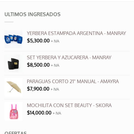
tiene
múltiples
variantes.
ULTIMOS INGRESADOS
Las
opciones
se
YERBERA ESTAMPADA ARGENTINA - MANRAY
pueden
$
5,300.00
+ IVA
elegir
en
la
SET YERBERA Y AZUCARERA - MANRAY
página
$
8,500.00
+ IVA
de
producto
PARAGUAS CORTO 21" MANUAL - AMAYRA
$
7,900.00
+ IVA
MOCHILITA CON SET BEAUTY - SKORA
$
14,000.00
+ IVA
OFERTAS