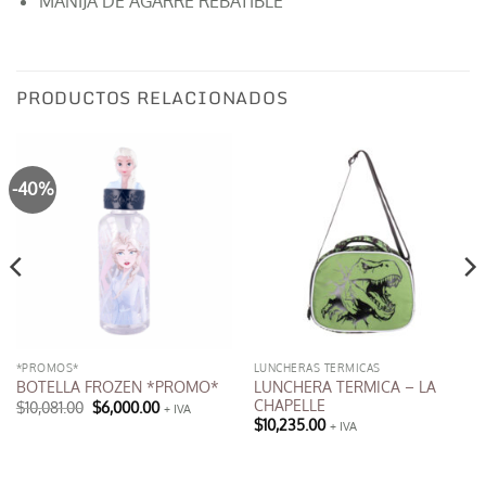
MANIJA DE AGARRE REBATIBLE
PRODUCTOS RELACIONADOS
-40%
*PROMOS*
LUNCHERAS TERMICAS
LUNCHERA TERMICA – LA
BOTELLA FROZEN *PROMO*
CHAPELLE
El
El
$
10,081.00
$
6,000.00
+ IVA
precio
precio
$
10,235.00
+ IVA
original
actual
Este
era:
es:
$10,081.00.
$6,000.00.
producto