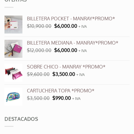
BILLETERA POCKET - MANRAY*PROMO*
El
El
$
10,900.00
$
6,000.00
+ IVA
precio
precio
original
actual
BILLETERA MEDIANA - MANRAY*PROMO*
era:
es:
El
El
$
12,000.00
$
6,000.00
$10,900.00.
$6,000.00.
+ IVA
precio
precio
original
actual
SOBRE CHICO - MANRAY *PROMO*
era:
es:
El
El
$
9,600.00
$
3,500.00
$12,000.00.
+ IVA
$6,000.00.
precio
precio
original
actual
CARTUCHERA TOPA *PROMO*
era:
es:
El
El
$
3,500.00
$
990.00
$9,600.00.
+ IVA
$3,500.00.
precio
precio
original
actual
era:
es:
DESTACADOS
$3,500.00.
$990.00.