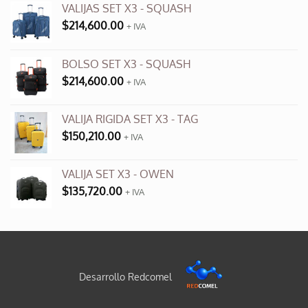
VALIJAS SET X3 - SQUASH
$
214,600.00
+ IVA
BOLSO SET X3 - SQUASH
$
214,600.00
+ IVA
VALIJA RIGIDA SET X3 - TAG
$
150,210.00
+ IVA
VALIJA SET X3 - OWEN
$
135,720.00
+ IVA
Desarrollo Redcomel