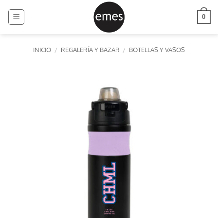
Saltar
al
0
contenido
INICIO
/
REGALERÍA Y BAZAR
/
BOTELLAS Y VASOS