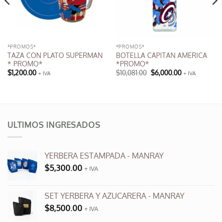
*PROMOS*
*PROMOS*
TAZA CON PLATO SUPERMAN
BOTELLA CAPITAN AMERICA
* PROMO*
*PROMO*
El
El
$
1,200.00
$
10,081.00
$
6,000.00
+ IVA
+ IVA
precio
precio
original
actual
era:
es:
$10,081.00.
$6,000.00.
ULTIMOS INGRESADOS
YERBERA ESTAMPADA - MANRAY
$
5,300.00
+ IVA
SET YERBERA Y AZUCARERA - MANRAY
$
8,500.00
+ IVA