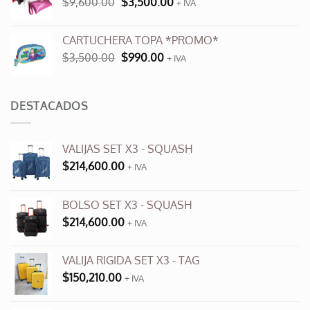
El
El
$
9,600.00
$
3,500.00
$12,000.00.
+ IVA
$6,000.00.
precio
precio
original
actual
CARTUCHERA TOPA *PROMO*
era:
es:
El
El
$
3,500.00
$
990.00
$9,600.00.
+ IVA
$3,500.00.
precio
precio
original
actual
era:
es:
DESTACADOS
$3,500.00.
$990.00.
VALIJAS SET X3 - SQUASH
$
214,600.00
+ IVA
BOLSO SET X3 - SQUASH
$
214,600.00
+ IVA
VALIJA RIGIDA SET X3 - TAG
$
150,210.00
+ IVA