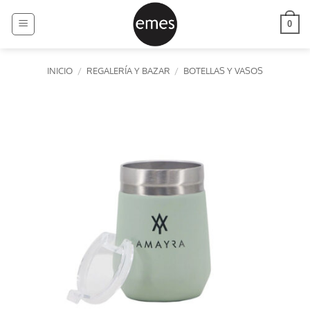
Saltar
al
0
contenido
INICIO
/
REGALERÍA Y BAZAR
/
BOTELLAS Y VASOS