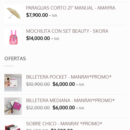
PARAGUAS CORTO 21" MANUAL - AMAYRA
$
7,900.00
+ IVA
MOCHILITA CON SET BEAUTY - SKORA
$
14,000.00
+ IVA
OFERTAS
BILLETERA POCKET - MANRAY*PROMO*
El
El
$
10,900.00
$
6,000.00
+ IVA
precio
precio
original
actual
BILLETERA MEDIANA - MANRAY*PROMO*
era:
es:
El
El
$
12,000.00
$
6,000.00
$10,900.00.
$6,000.00.
+ IVA
precio
precio
original
actual
SOBRE CHICO - MANRAY *PROMO*
era:
es: