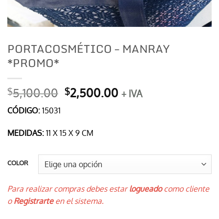
PORTACOSMÉTICO – MANRAY
*PROMO*
El
El
5,100.00
2,500.00
$
$
+ IVA
precio
precio
CÓDIGO:
15031
original
actual
era:
es:
MEDIDAS:
11 X 15 X 9 CM
$5,100.00.
$2,500.00.
COLOR
Para realizar compras debes estar
logueado
como cliente
o
Registrarte
en el sistema.