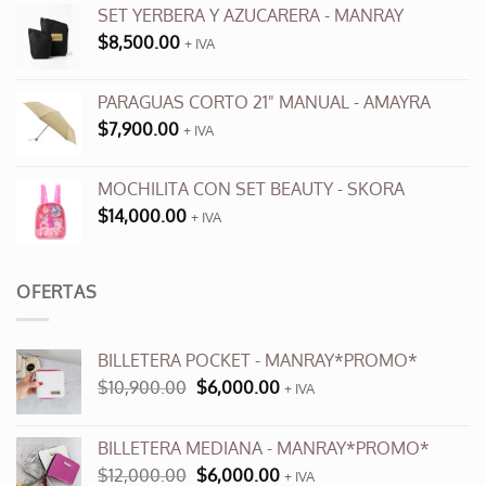
SET YERBERA Y AZUCARERA - MANRAY
$
8,500.00
+ IVA
PARAGUAS CORTO 21" MANUAL - AMAYRA
$
7,900.00
+ IVA
MOCHILITA CON SET BEAUTY - SKORA
$
14,000.00
+ IVA
OFERTAS
BILLETERA POCKET - MANRAY*PROMO*
El
El
$
10,900.00
$
6,000.00
+ IVA
precio
precio
original
actual
BILLETERA MEDIANA - MANRAY*PROMO*
era:
es:
El
El
$
12,000.00
$
6,000.00
$10,900.00.
$6,000.00.
+ IVA