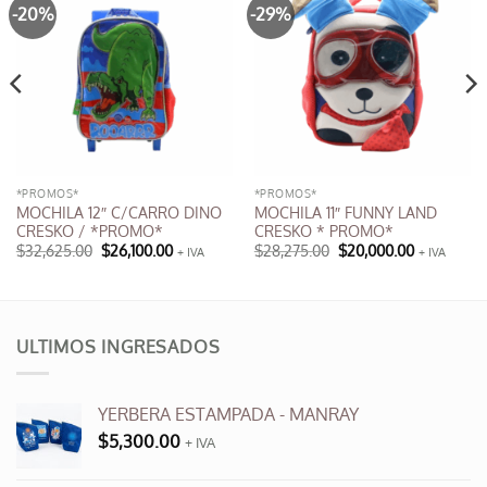
-20%
-29%
*PROMOS*
*PROMOS*
MOCHILA 12″ C/CARRO DINO
MOCHILA 11″ FUNNY LAND
CRESKO / *PROMO*
CRESKO * PROMO*
El
El
El
El
$
32,625.00
$
26,100.00
$
28,275.00
$
20,000.00
+ IVA
+ IVA
precio
precio
precio
precio
original
actual
original
actual
era:
es:
era:
es:
$32,625.00.
$26,100.00.
$28,275.00.
$20,000.00
ULTIMOS INGRESADOS
YERBERA ESTAMPADA - MANRAY
$
5,300.00
+ IVA