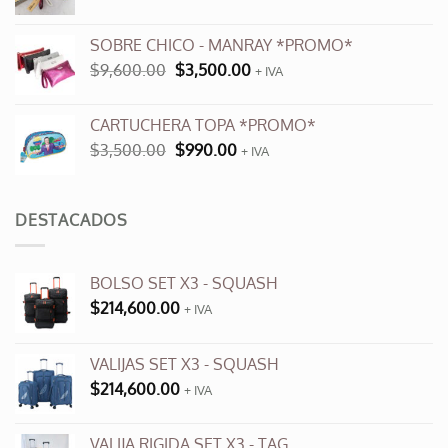
precio
precio
original
actual
SOBRE CHICO - MANRAY *PROMO*
era:
es:
El
El
$
9,600.00
$
3,500.00
$12,000.00.
+ IVA
$6,000.00.
precio
precio
original
actual
CARTUCHERA TOPA *PROMO*
era:
es:
El
El
$
3,500.00
$
990.00
$9,600.00.
+ IVA
$3,500.00.
precio
precio
original
actual
era:
es:
DESTACADOS
$3,500.00.
$990.00.
BOLSO SET X3 - SQUASH
$
214,600.00
+ IVA
VALIJAS SET X3 - SQUASH
$
214,600.00
+ IVA
VALIJA RIGIDA SET X3 - TAG