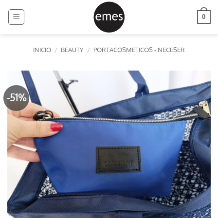
Saltar
al
0
contenido
INICIO
/
BEAUTY
/
PORTACOSMETICOS - NECESER
-51%