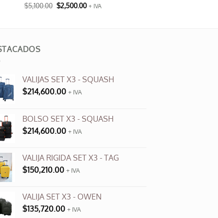
El
El
$
5,100.00
$
2,500.00
+ IVA
precio
precio
Este
original
actual
producto
era:
es:
$5,100.00.
$2,500.00.
tiene
múltiples
STACADOS
variantes.
Las
VALIJAS SET X3 - SQUASH
opciones
$
214,600.00
se
+ IVA
pueden
elegir
BOLSO SET X3 - SQUASH
en
$
214,600.00
+ IVA
la
página
VALIJA RIGIDA SET X3 - TAG
de
$
150,210.00
producto
+ IVA
VALIJA SET X3 - OWEN
$
135,720.00
+ IVA