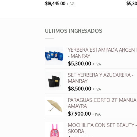
$
18,445.00
$
5,3
+ IVA
Este
produ
tiene
múlti
ULTIMOS INGRESADOS
varia
Las
YERBERA ESTAMPADA ARGENT
opci
- MANRAY
se
$
5,300.00
+ IVA
pued
elegi
SET YERBERA Y AZUCARERA -
en
MANRAY
la
$
8,500.00
+ IVA
pági
PARAGUAS CORTO 21" MANUAL
de
AMAYRA
produ
$
7,900.00
+ IVA
MOCHILITA CON SET BEAUTY -
SKORA