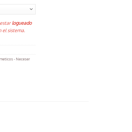
 estar
logueado
 el sistema.
meticos - Neceser