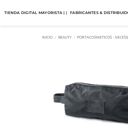
Saltar
al
TIENDA DIGITAL MAYORISTA | |
FABRICANTES & DISTRIBUIDO
contenido
INICIO
/
BEAUTY
/
PORTACOSMETICOS - NECES