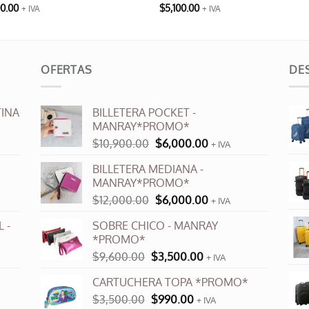
00.00
$
5,100.00
+ IVA
+ IVA
cto
ples
OFERTAS
DE
ntes.
INA
BILLETERA POCKET -
ones
MANRAY*PROMO*
El
El
$
10,900.00
$
6,000.00
+ IVA
en
precio
precio
r
BILLETERA MEDIANA -
original
actual
MANRAY*PROMO*
era:
es:
El
El
$
12,000.00
$
6,000.00
$10,900.00.
$6,000.00.
+ IVA
na
precio
precio
 -
SOBRE CHICO - MANRAY
original
actual
*PROMO*
cto
era:
es:
El
El
$
9,600.00
$
3,500.00
$12,000.00.
$6,000.00.
+ IVA
precio
precio
CARTUCHERA TOPA *PROMO*
original
actual
El
El
$
3,500.00
era:
$
990.00
es:
+ IVA