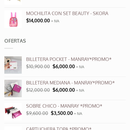
MOCHILITA CON SET BEAUTY - SKORA
$
14,000.00
+ IVA
OFERTAS
BILLETERA POCKET - MANRAY*PROMO*
El
El
$
10,900.00
$
6,000.00
+ IVA
precio
precio
original
actual
BILLETERA MEDIANA - MANRAY*PROMO*
era:
es:
El
El
$
12,000.00
$
6,000.00
$10,900.00.
$6,000.00.
+ IVA
precio
precio
original
actual
SOBRE CHICO - MANRAY *PROMO*
era:
es:
El
El
$
9,600.00
$
3,500.00
$12,000.00.
+ IVA
$6,000.00.
precio
precio
original
actual
CARTUCHERA TOPA *PROMO*