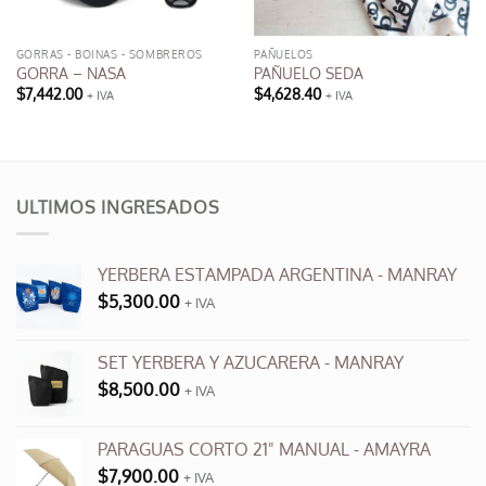
GORRAS - BOINAS - SOMBREROS
PAÑUELOS
GORRA – NASA
PAÑUELO SEDA
$
7,442.00
$
4,628.40
+ IVA
+ IVA
Este
producto
tiene
múltiples
variantes.
ULTIMOS INGRESADOS
Las
opciones
se
YERBERA ESTAMPADA ARGENTINA - MANRAY
pueden
$
5,300.00
+ IVA
elegir
en
SET YERBERA Y AZUCARERA - MANRAY
la
página
$
8,500.00
+ IVA
de
producto
PARAGUAS CORTO 21" MANUAL - AMAYRA
$
7,900.00
+ IVA