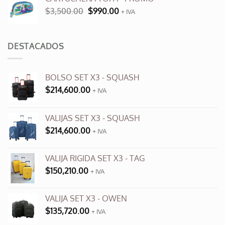
era:
es:
El
El
$
3,500.00
$
990.00
$9,600.00.
+ IVA
$3,500.00.
precio
precio
original
actual
era:
es:
DESTACADOS
$3,500.00.
$990.00.
BOLSO SET X3 - SQUASH
$
214,600.00
+ IVA
VALIJAS SET X3 - SQUASH
$
214,600.00
+ IVA
VALIJA RIGIDA SET X3 - TAG
$
150,210.00
+ IVA
VALIJA SET X3 - OWEN
$
135,720.00
+ IVA