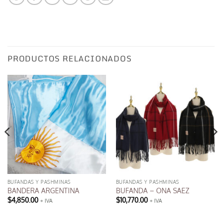
PRODUCTOS RELACIONADOS
BUFANDAS Y PASHMINAS
BUFANDAS Y PASHMINAS
BANDERA ARGENTINA
BUFANDA – ONA SAEZ
$
4,850.00
$
10,770.00
+ IVA
+ IVA
Este
producto