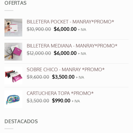
OFERTAS
BILLETERA POCKET - MANRAY*PROMO*
El
El
$
10,900.00
$
6,000.00
+ IVA
precio
precio
original
actual
BILLETERA MEDIANA - MANRAY*PROMO*
era:
es:
El
El
$
12,000.00
$
6,000.00
$10,900.00.
$6,000.00.
+ IVA
precio
precio
original
actual
SOBRE CHICO - MANRAY *PROMO*
era:
es:
El
El
$
9,600.00
$
3,500.00
$12,000.00.
+ IVA
$6,000.00.
precio
precio
original
actual
CARTUCHERA TOPA *PROMO*
era:
es:
El
El
$
3,500.00
$
990.00
$9,600.00.
+ IVA
$3,500.00.
precio
precio
original
actual
era:
es:
DESTACADOS
$3,500.00.
$990.00.