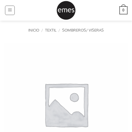
Saltar
al
0
contenido
INICIO
/
TEXTIL
/
SOMBREROS/ VISERAS