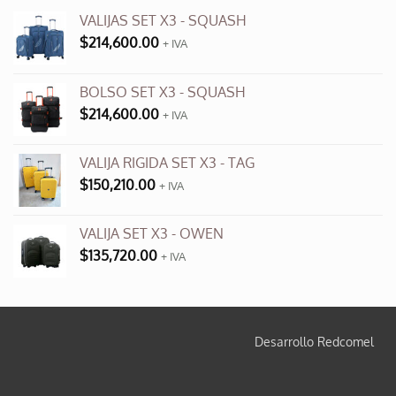
VALIJAS SET X3 - SQUASH
$
214,600.00
+ IVA
BOLSO SET X3 - SQUASH
$
214,600.00
+ IVA
VALIJA RIGIDA SET X3 - TAG
$
150,210.00
+ IVA
VALIJA SET X3 - OWEN
$
135,720.00
+ IVA
Desarrollo Redcomel