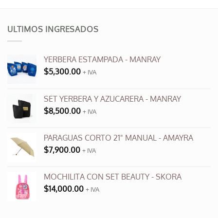
tiene
múltiples
variantes.
ULTIMOS INGRESADOS
Las
opciones
se
YERBERA ESTAMPADA - MANRAY
pueden
$
5,300.00
+ IVA
elegir
en
SET YERBERA Y AZUCARERA - MANRAY
la
página
$
8,500.00
+ IVA
de
producto
PARAGUAS CORTO 21" MANUAL - AMAYRA
$
7,900.00
+ IVA
MOCHILITA CON SET BEAUTY - SKORA
$
14,000.00
+ IVA