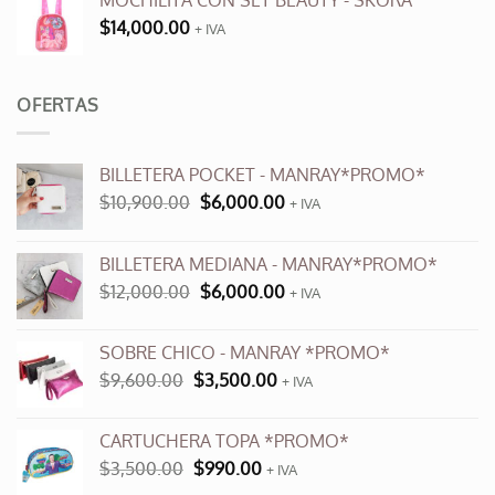
MOCHILITA CON SET BEAUTY - SKORA
$
14,000.00
+ IVA
OFERTAS
BILLETERA POCKET - MANRAY*PROMO*
El
El
$
10,900.00
$
6,000.00
+ IVA
precio
precio
original
actual
BILLETERA MEDIANA - MANRAY*PROMO*
era:
es:
El
El
$
12,000.00
$
6,000.00
$10,900.00.
$6,000.00.
+ IVA
precio
precio
original
actual
SOBRE CHICO - MANRAY *PROMO*
era:
es:
El
El
$
9,600.00
$
3,500.00
$12,000.00.
+ IVA
$6,000.00.
precio
precio
original
actual
CARTUCHERA TOPA *PROMO*
era:
es:
El
El
$
3,500.00
$
990.00
$9,600.00.
+ IVA
$3,500.00.
precio
precio