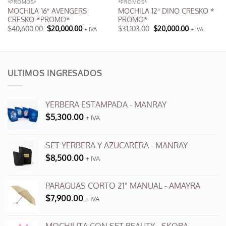
*PROMOS*
*PROMOS*
MOCHILA 16″ AVENGERS
MOCHILA 12″ DINO CRESKO *
CRESKO *PROMO*
PROMO*
El
El
El
El
$
40,600.00
$
20,000.00
$
31,103.00
$
20,000.00
+ IVA
+ IVA
precio
precio
precio
precio
original
actual
original
actual
era:
es:
era:
es:
$40,600.00.
$20,000.00.
$31,103.00.
$20,000.00.
ULTIMOS INGRESADOS
YERBERA ESTAMPADA - MANRAY
$
5,300.00
+ IVA
SET YERBERA Y AZUCARERA - MANRAY
$
8,500.00
+ IVA
PARAGUAS CORTO 21" MANUAL - AMAYRA
$
7,900.00
+ IVA