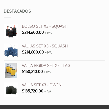
original
actual
era:
es:
DESTACADOS
$3,500.00.
$990.00.
BOLSO SET X3 - SQUASH
$
214,600.00
+ IVA
VALIJAS SET X3 - SQUASH
$
214,600.00
+ IVA
VALIJA RIGIDA SET X3 - TAG
$
150,210.00
+ IVA
VALIJA SET X3 - OWEN
$
135,720.00
+ IVA