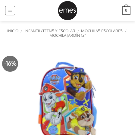
Saltar
al
0
contenido
INICIO
/
INFANTIL/TEENS Y ESCOLAR
/
MOCHILAS ESCOLARES
/
MOCHILA JARDÍN 12"
-16%