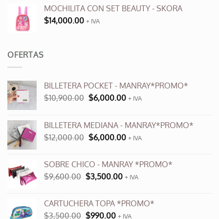
MOCHILITA CON SET BEAUTY - SKORA
$
14,000.00
+ IVA
OFERTAS
BILLETERA POCKET - MANRAY*PROMO*
El
El
$
10,900.00
$
6,000.00
+ IVA
precio
precio
original
actual
BILLETERA MEDIANA - MANRAY*PROMO*
era:
es:
El
El
$
12,000.00
$
6,000.00
$10,900.00.
$6,000.00.
+ IVA
precio
precio
original
actual
SOBRE CHICO - MANRAY *PROMO*
era:
es:
El
El
$
9,600.00
$
3,500.00
$12,000.00.
+ IVA
$6,000.00.
precio
precio
original
actual
CARTUCHERA TOPA *PROMO*
era:
es:
El
El
$
3,500.00
$
990.00
$9,600.00.
+ IVA
$3,500.00.