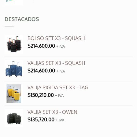
precio
precio
original
actual
era:
es:
DESTACADOS
$3,500.00.
$990.00.
BOLSO SET X3 - SQUASH
$
214,600.00
+ IVA
VALIJAS SET X3 - SQUASH
$
214,600.00
+ IVA
VALIJA RIGIDA SET X3 - TAG
$
150,210.00
+ IVA
VALIJA SET X3 - OWEN
$
135,720.00
+ IVA