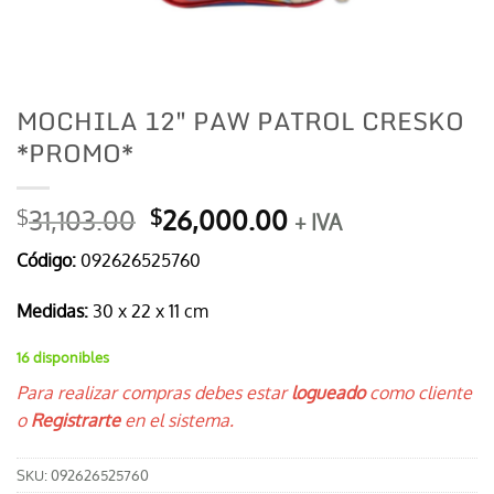
MOCHILA 12″ PAW PATROL CRESKO
*PROMO*
El
El
31,103.00
26,000.00
$
$
+ IVA
precio
precio
Código:
092626525760
original
actual
era:
es:
Medidas:
30 x 22 x 11 cm
$31,103.00.
$26,000.00.
16 disponibles
Para realizar compras debes estar
logueado
como cliente
o
Registrarte
en el sistema.
SKU:
092626525760