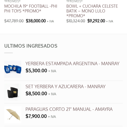
*PROMOS*
*PROMOS*
MOCHILA 19″ FOOTBALL -PHI
BOWL + CUCHARA CELESTE
PHI TOYS *PROMO*
BATIK – MONO LULO
*PROMO*
El
El
El
El
$
47,789.00
$
38,000.00
$
10,324.00
$
9,292.00
+ IVA
+ IVA
precio
precio
precio
precio
original
actual
original
actual
era:
es:
era:
es:
$47,789.00.
$38,000.00.
$10,324.00.
$9,292.00.
ULTIMOS INGRESADOS
YERBERA ESTAMPADA ARGENTINA - MANRAY
$
5,300.00
+ IVA
SET YERBERA Y AZUCARERA - MANRAY
$
8,500.00
+ IVA
PARAGUAS CORTO 21" MANUAL - AMAYRA
$
7,900.00
+ IVA