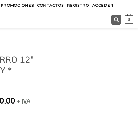
&&&&&
PROMOCIONES
CONTACTOS
REGISTRO
ACCEDER
0
RRO 12″
Y *
El
0.00
+ IVA
precio
l
actual
es:
5.00.
$25,000.00.