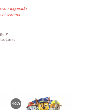
 estar
logueado
 el sistema.
dín 12"
,
las Carrito
-16%