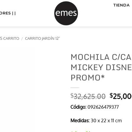
TIENDA
RES | |
S CARRITO
/
CARRITO JARDÍN 12"
MOCHILA C/CA
MICKEY DISNE
PROMO*
El
32,625.00
25,00
$
$
precio
Código:
092626479377
origina
era:
Medidas:
30 x 22 x 11 cm
$32,62