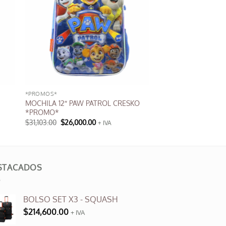
*PROMOS*
MOCHILA 12″ PAW PATROL CRESKO
*PROMO*
El
El
$
31,103.00
$
26,000.00
+ IVA
precio
precio
original
actual
era:
es:
$31,103.00.
$26,000.00.
STACADOS
BOLSO SET X3 - SQUASH
$
214,600.00
+ IVA