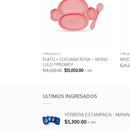
*PROMOS*
*PRO
PLATO + CUCHARA ROSA – MONO
-BATMAN *PROMO*
MOCH
LULO *PROMO*
$
28,
El
El
$
14,500.00
$
13,050.00
+ IVA
precio
precio
original
actual
era:
es:
$14,500.00.
$13,050.00.
ULTIMOS INGRESADOS
YERBERA ESTAMPADA - MANR
$
5,300.00
+ IVA