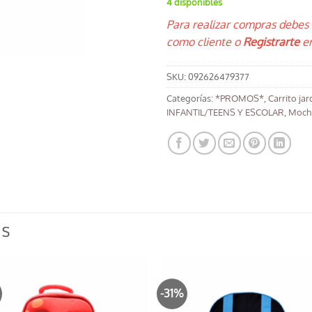
4 disponibles
Para realizar compras debes
como cliente o
Registrarte
en
SKU:
092626479377
Categorías:
*PROMOS*
,
Carrito jar
INFANTIL/TEENS Y ESCOLAR
,
Mochi
OS
%
-31%