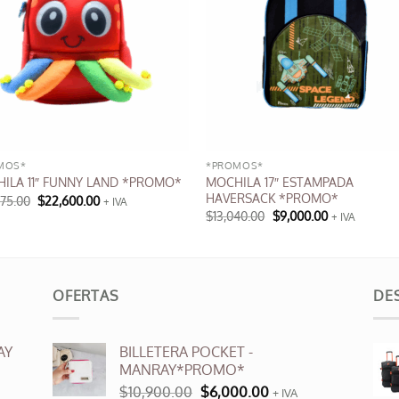
MOS*
*PROMOS*
MOCHILA 17″ ESTAMPADA
ILA 11″ FUNNY LAND *PROMO*
HAVERSACK *PROMO*
El
El
275.00
$
22,600.00
+ IVA
precio
precio
El
El
$
13,040.00
$
9,000.00
+ IVA
original
actual
precio
precio
Este
era:
es:
original
actual
$28,275.00.
$22,600.00.
producto
era:
es:
$13,040.00.
$9,000.00.
tiene
múltiples
OFERTAS
DE
variantes.
Las
AY
BILLETERA POCKET -
opciones
MANRAY*PROMO*
se
El
El
$
10,900.00
$
6,000.00
+ IVA
pueden