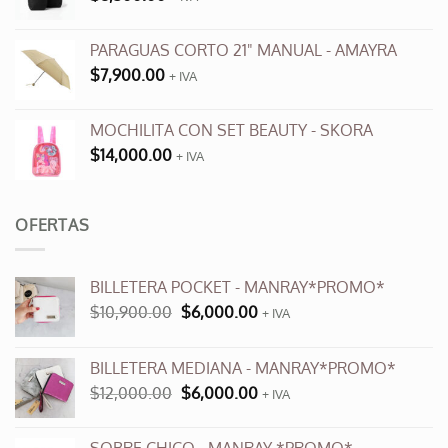
PARAGUAS CORTO 21" MANUAL - AMAYRA
$
7,900.00
+ IVA
MOCHILITA CON SET BEAUTY - SKORA
$
14,000.00
+ IVA
OFERTAS
BILLETERA POCKET - MANRAY*PROMO*
El
El
$
10,900.00
$
6,000.00
+ IVA
precio
precio
original
actual
BILLETERA MEDIANA - MANRAY*PROMO*
era:
es:
El
El
$
12,000.00
$
6,000.00
$10,900.00.
$6,000.00.
+ IVA
precio
precio
original
actual