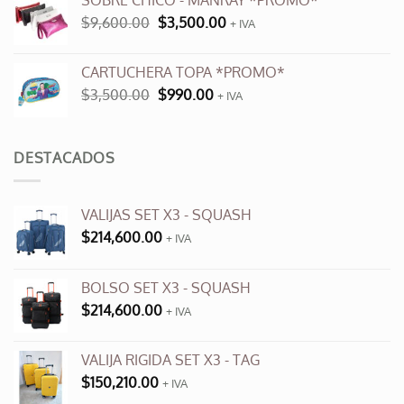
SOBRE CHICO - MANRAY *PROMO*
era:
es:
El
El
$
9,600.00
$
3,500.00
$12,000.00.
+ IVA
$6,000.00.
precio
precio
original
actual
CARTUCHERA TOPA *PROMO*
era:
es:
El
El
$
3,500.00
$
990.00
$9,600.00.
+ IVA
$3,500.00.
precio
precio
original
actual
era:
es:
DESTACADOS
$3,500.00.
$990.00.
VALIJAS SET X3 - SQUASH
$
214,600.00
+ IVA
BOLSO SET X3 - SQUASH
$
214,600.00
+ IVA
VALIJA RIGIDA SET X3 - TAG
$
150,210.00
+ IVA