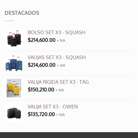
original
actual
era:
es:
DESTACADOS
$3,500.00.
$990.00.
BOLSO SET X3 - SQUASH
$
214,600.00
+ IVA
VALIJAS SET X3 - SQUASH
$
214,600.00
+ IVA
VALIJA RIGIDA SET X3 - TAG
$
150,210.00
+ IVA
VALIJA SET X3 - OWEN
$
135,720.00
+ IVA