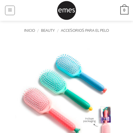
Saltar
al
0
contenido
INICIO
/
BEAUTY
/
ACCESORIOS PARA EL PELO