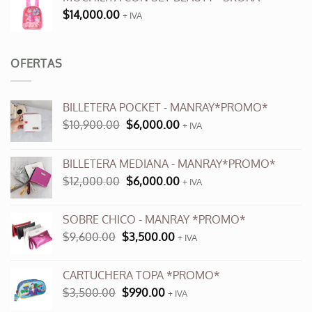
$
14,000.00
+ IVA
OFERTAS
BILLETERA POCKET - MANRAY*PROMO*
El
El
$
10,900.00
$
6,000.00
+ IVA
precio
precio
original
actual
BILLETERA MEDIANA - MANRAY*PROMO*
era:
es:
El
El
$
12,000.00
$
6,000.00
$10,900.00.
$6,000.00.
+ IVA
precio
precio
original
actual
SOBRE CHICO - MANRAY *PROMO*
era:
es:
El
El
$
9,600.00
$
3,500.00
$12,000.00.
+ IVA
$6,000.00.
precio
precio
original
actual
CARTUCHERA TOPA *PROMO*
era:
es:
El
El
$
3,500.00
$
990.00
$9,600.00.
+ IVA
$3,500.00.
precio
precio