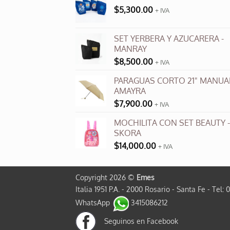
$
5,300.00
+ IVA
SET YERBERA Y AZUCARERA -
MANRAY
$
8,500.00
+ IVA
PARAGUAS CORTO 21" MANUAL
AMAYRA
$
7,900.00
+ IVA
MOCHILITA CON SET BEAUTY -
SKORA
$
14,000.00
+ IVA
Copyright 2026 ©
Emes
Italia 1951 P.A. - 2000 Rosario - Santa Fe - Tel: 
WhatsApp
3415086212
Seguinos en Facebook