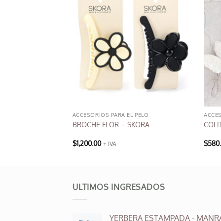
L PELO
ACCESORIOS PARA EL PELO
ACCES
OLITAS + VINCHA +
BROCHE FLOR – SKORA
COLI
$
1,200.00
$
580
+ IVA
ULTIMOS INGRESADOS
YERBERA ESTAMPADA - MANR