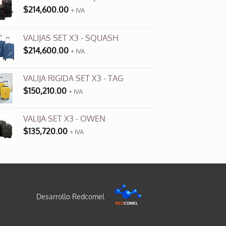
$
214,600.00
+ IVA
VALIJAS SET X3 - SQUASH
$
214,600.00
+ IVA
VALIJA RIGIDA SET X3 - TAG
$
150,210.00
+ IVA
VALIJA SET X3 - OWEN
$
135,720.00
+ IVA
Desarrollo Redcomel