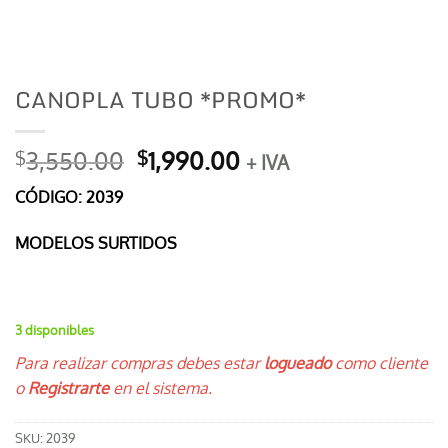
CANOPLA TUBO *PROMO*
El
El
3,550.00
1,990.00
$
$
+ IVA
precio
precio
CÓDIGO: 2039
original
actual
era:
es:
MODELOS SURTIDOS
$3,550.00.
$1,990.00.
3 disponibles
Para realizar compras debes estar
logueado
como cliente
o
Registrarte
en el sistema.
SKU:
2039