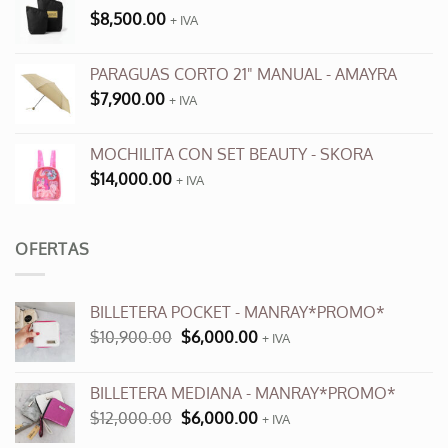
la
la
$
8,500.00
+ IVA
página
página
de
de
producto
producto
PARAGUAS CORTO 21" MANUAL - AMAYRA
$
7,900.00
+ IVA
MOCHILITA CON SET BEAUTY - SKORA
$
14,000.00
+ IVA
OFERTAS
BILLETERA POCKET - MANRAY*PROMO*
El
El
$
10,900.00
$
6,000.00
+ IVA
precio
precio
original
actual
BILLETERA MEDIANA - MANRAY*PROMO*
era:
es:
El
El
$
12,000.00
$
6,000.00
$10,900.00.
$6,000.00.
+ IVA
precio
precio