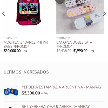
*PROMOS*
*PROMOS*
MOCHILA 18″ DANCE PHI PHI
CANOPLA DOBLE LATA
BAGS *PROMO*
*PROMO*
El
El
$
30,000.00
$
2,438.00
$
1,990.00
+ IVA
+ IVA
precio
precio
Este
Este
original
actual
producto
producto
era:
es:
$2,438.00.
$1,990.00.
tiene
tiene
múltiples
múltiples
ULTIMOS INGRESADOS
variantes.
variantes.
Las
Las
opciones
opciones
YERBERA ESTAMPADA ARGENTINA - MANRAY
se
se
$
5,300.00
+ IVA
pueden
pueden
elegir
elegir
en
en
SET YERBERA Y AZUCARERA - MANRAY