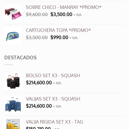
original
actual
SOBRE CHICO - MANRAY *PROMO*
era:
es:
El
El
$
9,600.00
$
3,500.00
$12,000.00.
+ IVA
$6,000.00.
precio
precio
original
actual
CARTUCHERA TOPA *PROMO*
era:
es:
El
El
$
3,500.00
$
990.00
$9,600.00.
+ IVA
$3,500.00.
precio
precio
original
actual
era:
es:
DESTACADOS
$3,500.00.
$990.00.
BOLSO SET X3 - SQUASH
$
214,600.00
+ IVA
VALIJAS SET X3 - SQUASH
$
214,600.00
+ IVA
VALIJA RIGIDA SET X3 - TAG