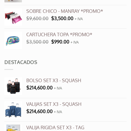
precio
precio
original
actual
SOBRE CHICO - MANRAY *PROMO*
era:
es:
El
El
$
9,600.00
$
3,500.00
$12,000.00.
+ IVA
$6,000.00.
precio
precio
original
actual
CARTUCHERA TOPA *PROMO*
era:
es:
El
El
$
3,500.00
$
990.00
$9,600.00.
+ IVA
$3,500.00.
precio
precio
original
actual
era:
es:
DESTACADOS
$3,500.00.
$990.00.
BOLSO SET X3 - SQUASH
$
214,600.00
+ IVA
VALIJAS SET X3 - SQUASH
$
214,600.00
+ IVA
VALIJA RIGIDA SET X3 - TAG