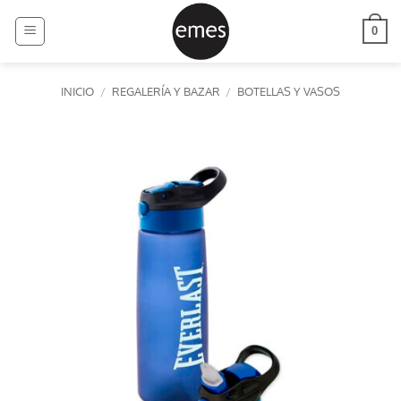
Saltar
al
0
contenido
INICIO
/
REGALERÍA Y BAZAR
/
BOTELLAS Y VASOS