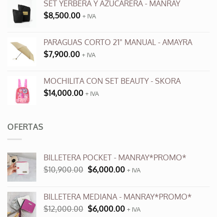
SET YERBERA Y AZUCARERA - MANRAY
$
8,500.00
+ IVA
PARAGUAS CORTO 21" MANUAL - AMAYRA
$
7,900.00
+ IVA
MOCHILITA CON SET BEAUTY - SKORA
$
14,000.00
+ IVA
OFERTAS
BILLETERA POCKET - MANRAY*PROMO*
El
El
$
10,900.00
$
6,000.00
+ IVA
precio
precio
original
actual
BILLETERA MEDIANA - MANRAY*PROMO*
era:
es:
El
El
$
12,000.00
$
6,000.00
$10,900.00.
$6,000.00.
+ IVA