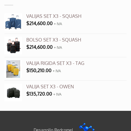
$3,500.00.
$990.00.
VALIJAS SET X3 - SQUASH
$
214,600.00
+ IVA
BOLSO SET X3 - SQUASH
$
214,600.00
+ IVA
VALIJA RIGIDA SET X3 - TAG
$
150,210.00
+ IVA
VALIJA SET X3 - OWEN
$
135,720.00
+ IVA
Desarrollo Redcomel