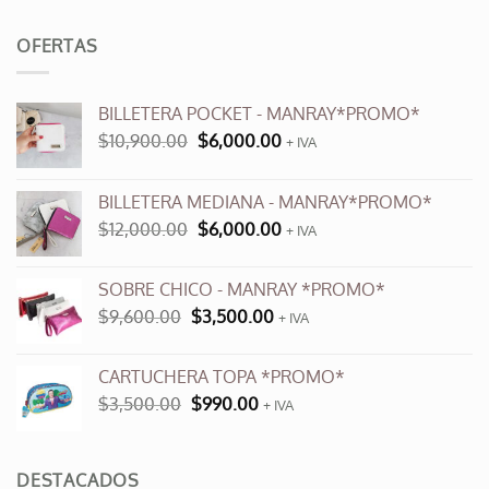
OFERTAS
BILLETERA POCKET - MANRAY*PROMO*
El
El
$
10,900.00
$
6,000.00
+ IVA
precio
precio
original
actual
BILLETERA MEDIANA - MANRAY*PROMO*
era:
es:
El
El
$
12,000.00
$
6,000.00
$10,900.00.
$6,000.00.
+ IVA
precio
precio
original
actual
SOBRE CHICO - MANRAY *PROMO*
era:
es:
El
El
$
9,600.00
$
3,500.00
$12,000.00.
+ IVA
$6,000.00.
precio
precio
original
actual
CARTUCHERA TOPA *PROMO*
era:
es:
El
El
$
3,500.00
$
990.00
$9,600.00.
+ IVA
$3,500.00.
precio
precio
original
actual
era:
es:
DESTACADOS