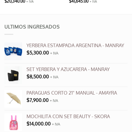
$
20,340.00
$
41,645.00
+ IVA
+ IVA
Este
producto
tiene
múltiples
ULTIMOS INGRESADOS
variantes.
Las
opciones
YERBERA ESTAMPADA ARGENTINA - MANRAY
se
$
5,300.00
+ IVA
pueden
elegir
en
SET YERBERA Y AZUCARERA - MANRAY
la
$
8,500.00
+ IVA
página
de
producto
PARAGUAS CORTO 21" MANUAL - AMAYRA
$
7,900.00
+ IVA
MOCHILITA CON SET BEAUTY - SKORA
$
14,000.00
+ IVA