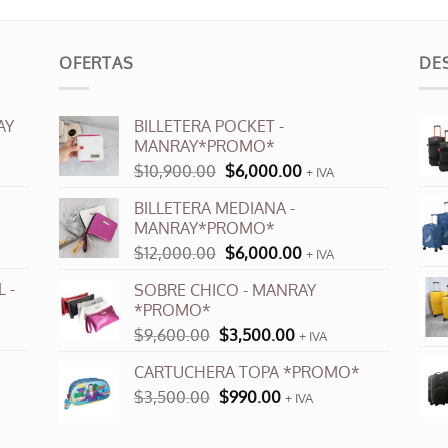
OFERTAS
DE
AY
BILLETERA POCKET -
MANRAY*PROMO*
El
El
$
10,900.00
$
6,000.00
+ IVA
precio
precio
BILLETERA MEDIANA -
original
actual
MANRAY*PROMO*
era:
es:
El
El
$
12,000.00
$
6,000.00
$10,900.00.
$6,000.00.
+ IVA
precio
precio
 -
SOBRE CHICO - MANRAY
original
actual
*PROMO*
era:
es:
El
El
$
9,600.00
$
3,500.00
$12,000.00.
$6,000.00.
+ IVA
precio
precio
CARTUCHERA TOPA *PROMO*
original
actual
El
El
$
3,500.00
era:
$
990.00
es:
+ IVA
precio
precio
$9,600.00.
$3,500.00.
original
actual