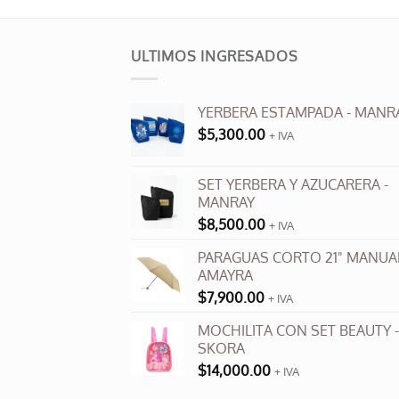
tiene
múltiples
ULTIMOS INGRESADOS
variantes.
Las
opciones
YERBERA ESTAMPADA - MANR
se
$
5,300.00
+ IVA
pueden
elegir
en
SET YERBERA Y AZUCARERA -
MANRAY
la
página
$
8,500.00
+ IVA
de
PARAGUAS CORTO 21" MANUAL
producto
AMAYRA
$
7,900.00
+ IVA
MOCHILITA CON SET BEAUTY -
SKORA
$
14,000.00
+ IVA