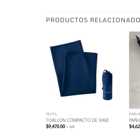
PRODUCTOS RELACIONAD
 SOMBREROS
TEXTIL
PAÑU
ELLE
TOALLON COMPACTO DE VIAJE
PAÑU
$
9,470.00
$
4,6
+ IVA
Este
producto