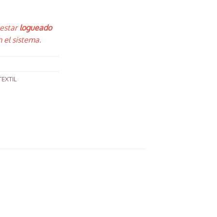
 estar
logueado
 el sistema.
TEXTIL