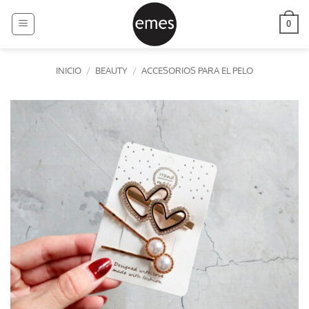
Saltar
al
0
contenido
INICIO
/
BEAUTY
/
ACCESORIOS PARA EL PELO