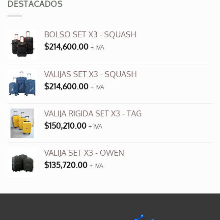
DESTACADOS
$3,500.00.
$990.00.
BOLSO SET X3 - SQUASH
$
214,600.00
+ IVA
VALIJAS SET X3 - SQUASH
$
214,600.00
+ IVA
VALIJA RIGIDA SET X3 - TAG
$
150,210.00
+ IVA
VALIJA SET X3 - OWEN
$
135,720.00
+ IVA