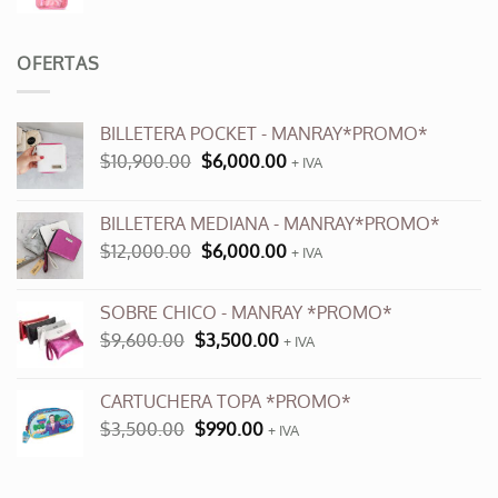
OFERTAS
BILLETERA POCKET - MANRAY*PROMO*
El
El
$
10,900.00
$
6,000.00
+ IVA
precio
precio
original
actual
BILLETERA MEDIANA - MANRAY*PROMO*
era:
es:
El
El
$
12,000.00
$
6,000.00
$10,900.00.
$6,000.00.
+ IVA
precio
precio
original
actual
SOBRE CHICO - MANRAY *PROMO*
era:
es:
El
El
$
9,600.00
$
3,500.00
$12,000.00.
+ IVA
$6,000.00.
precio
precio
original
actual
CARTUCHERA TOPA *PROMO*
era:
es:
El
El
$
3,500.00
$
990.00
$9,600.00.
+ IVA
$3,500.00.
precio
precio
original
actual
era:
es: