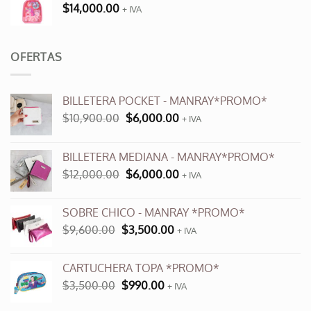
$
14,000.00
+ IVA
OFERTAS
BILLETERA POCKET - MANRAY*PROMO*
El
El
$
10,900.00
$
6,000.00
+ IVA
precio
precio
original
actual
BILLETERA MEDIANA - MANRAY*PROMO*
era:
es:
El
El
$
12,000.00
$
6,000.00
$10,900.00.
$6,000.00.
+ IVA
precio
precio
original
actual
SOBRE CHICO - MANRAY *PROMO*
era:
es:
El
El
$
9,600.00
$
3,500.00
$12,000.00.
+ IVA
$6,000.00.
precio
precio
original
actual
CARTUCHERA TOPA *PROMO*
era:
es:
El
El
$
3,500.00
$
990.00
$9,600.00.
+ IVA
$3,500.00.
precio
precio