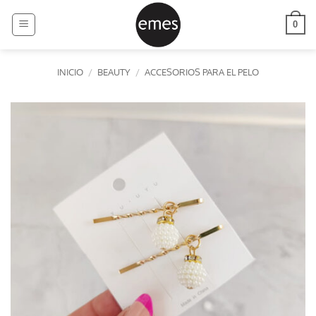
Saltar
al
0
contenido
INICIO
/
BEAUTY
/
ACCESORIOS PARA EL PELO