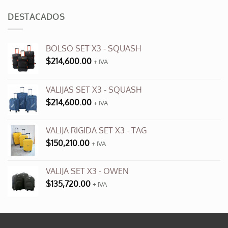
original
actual
era:
es:
DESTACADOS
$3,500.00.
$990.00.
BOLSO SET X3 - SQUASH
$
214,600.00
+ IVA
VALIJAS SET X3 - SQUASH
$
214,600.00
+ IVA
VALIJA RIGIDA SET X3 - TAG
$
150,210.00
+ IVA
VALIJA SET X3 - OWEN
$
135,720.00
+ IVA