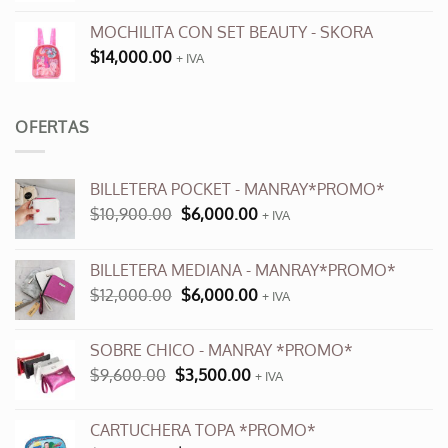
MOCHILITA CON SET BEAUTY - SKORA
$
14,000.00
+ IVA
OFERTAS
BILLETERA POCKET - MANRAY*PROMO*
El
El
$
10,900.00
$
6,000.00
+ IVA
precio
precio
original
actual
BILLETERA MEDIANA - MANRAY*PROMO*
era:
es:
El
El
$
12,000.00
$
6,000.00
$10,900.00.
$6,000.00.
+ IVA
precio
precio
original
actual
SOBRE CHICO - MANRAY *PROMO*
era:
es:
El
El
$
9,600.00
$
3,500.00
$12,000.00.
+ IVA
$6,000.00.
precio
precio
original
actual
CARTUCHERA TOPA *PROMO*
era:
es: