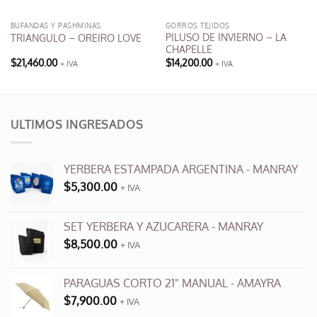
BUFANDAS Y PASHMINAS
GORROS TEJIDOS
PILUSO DE INVIERNO – LA
TRIANGULO – OREIRO LOVE
CHAPELLE
$
21,460.00
$
14,200.00
+ IVA
+ IVA
Este
producto
tiene
múltiples
ULTIMOS INGRESADOS
variantes.
Las
opciones
YERBERA ESTAMPADA ARGENTINA - MANRAY
se
$
5,300.00
+ IVA
pueden
elegir
en
SET YERBERA Y AZUCARERA - MANRAY
la
$
8,500.00
+ IVA
página
de
producto
PARAGUAS CORTO 21" MANUAL - AMAYRA
$
7,900.00
+ IVA