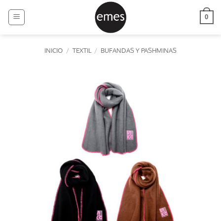
Saltar
al
0
contenido
INICIO
/
TEXTIL
/
BUFANDAS Y PASHMINAS