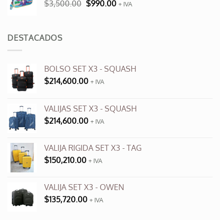
El
El
$
3,500.00
$
990.00
$9,600.00.
+ IVA
$3,500.00.
precio
precio
original
actual
era:
es:
DESTACADOS
$3,500.00.
$990.00.
BOLSO SET X3 - SQUASH
$
214,600.00
+ IVA
VALIJAS SET X3 - SQUASH
$
214,600.00
+ IVA
VALIJA RIGIDA SET X3 - TAG
$
150,210.00
+ IVA
VALIJA SET X3 - OWEN
$
135,720.00
+ IVA