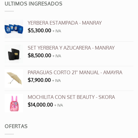
múltiples
múltiples
ULTIMOS INGRESADOS
variantes.
variantes.
Las
Las
opciones
opciones
YERBERA ESTAMPADA - MANRAY
se
se
$
5,300.00
+ IVA
pueden
pueden
elegir
elegir
en
en
SET YERBERA Y AZUCARERA - MANRAY
la
la
$
8,500.00
+ IVA
página
página
de
de
producto
producto
PARAGUAS CORTO 21" MANUAL - AMAYRA
$
7,900.00
+ IVA
MOCHILITA CON SET BEAUTY - SKORA
$
14,000.00
+ IVA
OFERTAS