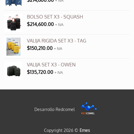
$
214,600.00
+ IVA
BOLSO SET X3 - SQUASH
$
214,600.00
+ IVA
VALIJA RIGIDA SET X3 - TAG
$
150,210.00
+ IVA
VALIJA SET X3 - OWEN
$
135,720.00
+ IVA
Desarrollo Redcomel
Copyright 2026 ©
Emes