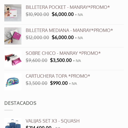
BILLETERA POCKET - MANRAY*PROMO*
El
El
$
10,900.00
$
6,000.00
+ IVA
precio
precio
original
actual
BILLETERA MEDIANA - MANRAY*PROMO*
era:
es:
El
El
$
12,000.00
$
6,000.00
$10,900.00.
$6,000.00.
+ IVA
precio
precio
original
actual
SOBRE CHICO - MANRAY *PROMO*
era:
es:
El
El
$
9,600.00
$
3,500.00
$12,000.00.
+ IVA
$6,000.00.
precio
precio
original
actual
CARTUCHERA TOPA *PROMO*
era:
es:
El
El
$
3,500.00
$
990.00
$9,600.00.
+ IVA
$3,500.00.
precio
precio
original
actual
era:
es:
DESTACADOS
$3,500.00.
$990.00.
VALIJAS SET X3 - SQUASH