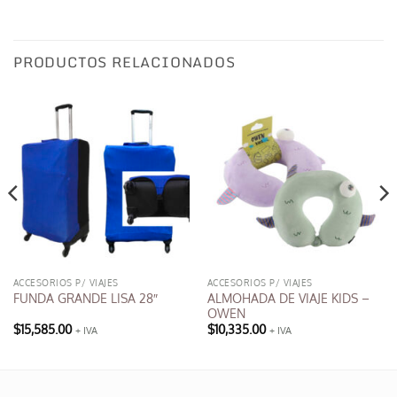
PRODUCTOS RELACIONADOS
ACCESORIOS P/ VIAJES
ACCESORIOS P/ VIAJES
ALMOHADA DE VIAJE KIDS –
FUNDA GRANDE LISA 28″
OWEN
$
15,585.00
$
10,335.00
+ IVA
+ IVA
Este
Este
producto
producto
tiene
tiene