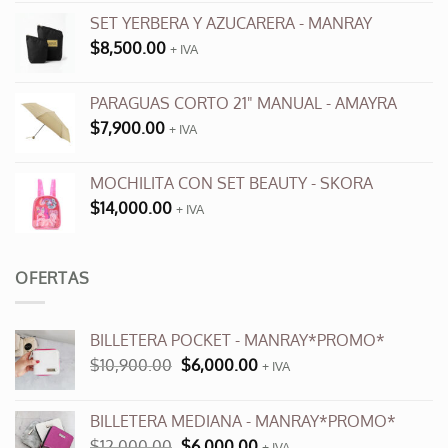
SET YERBERA Y AZUCARERA - MANRAY
$
8,500.00
+ IVA
PARAGUAS CORTO 21" MANUAL - AMAYRA
$
7,900.00
+ IVA
MOCHILITA CON SET BEAUTY - SKORA
$
14,000.00
+ IVA
OFERTAS
BILLETERA POCKET - MANRAY*PROMO*
El
El
$
10,900.00
$
6,000.00
+ IVA
precio
precio
original
actual
BILLETERA MEDIANA - MANRAY*PROMO*
era:
es:
El
El
$
12,000.00
$
6,000.00
+ IVA