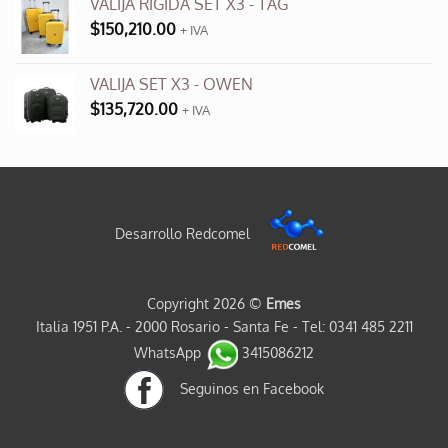
VALIJA RIGIDA SET X3 - TAG
$
150,210.00
+ IVA
VALIJA SET X3 - OWEN
$
135,720.00
+ IVA
Desarrollo Redcomel
Copyright 2026 ©
Emes
Italia 1951 P.A. - 2000 Rosario - Santa Fe - Tel: 0341 485 2211
WhatsApp
3415086212
Seguinos en Facebook