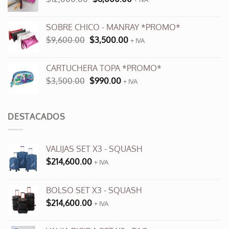
$10,900.00.
$6,000.00.
precio
precio
original
actual
SOBRE CHICO - MANRAY *PROMO*
era:
es:
El
El
$
9,600.00
$
3,500.00
$12,000.00.
+ IVA
$6,000.00.
precio
precio
original
actual
CARTUCHERA TOPA *PROMO*
era:
es:
El
El
$
3,500.00
$
990.00
$9,600.00.
+ IVA
$3,500.00.
precio
precio
original
actual
era:
es:
DESTACADOS
$3,500.00.
$990.00.
VALIJAS SET X3 - SQUASH
$
214,600.00
+ IVA
BOLSO SET X3 - SQUASH
$
214,600.00
+ IVA