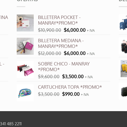
variantes.
Las
INA
BILLETERA POCKET -
opciones
MANRAY*PROMO*
se
El
El
$
10,900.00
$
6,000.00
+ IVA
pueden
precio
precio
elegir
BILLETERA MEDIANA -
original
actual
en
MANRAY*PROMO*
era:
es:
la
El
El
$
12,000.00
$
6,000.00
$10,900.00.
$6,000.00.
+ IVA
página
precio
precio
 -
SOBRE CHICO - MANRAY
de
original
actual
*PROMO*
producto
era:
es:
El
El
$
9,600.00
$
3,500.00
$12,000.00.
$6,000.00.
+ IVA
precio
precio
CARTUCHERA TOPA *PROMO*
original
actual
El
El
$
3,500.00
era:
$
990.00
es:
+ IVA
precio
precio
$9,600.00.
$3,500.00.
original
actual
era:
es:
$3,500.00.
$990.00.
0341 485 2211