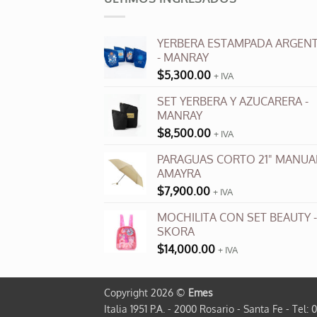
YERBERA ESTAMPADA ARGENT
- MANRAY
$
5,300.00
+ IVA
SET YERBERA Y AZUCARERA -
MANRAY
$
8,500.00
+ IVA
PARAGUAS CORTO 21" MANUAL
AMAYRA
$
7,900.00
+ IVA
MOCHILITA CON SET BEAUTY -
SKORA
$
14,000.00
+ IVA
Copyright 2026 ©
Emes
Italia 1951 P.A. - 2000 Rosario - Santa Fe - Tel: 