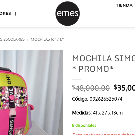
TIENDA
RES | |
S ESCOLARES
/
MOCHILAS 16" / 17"
MOCHILA SIMO
* PROMO*
El
48,000.00
35,0
$
$
precio
Código:
092626525074
origin
era:
Medidas:
41 x 27 x 13cm
$48,0
8 disponibles