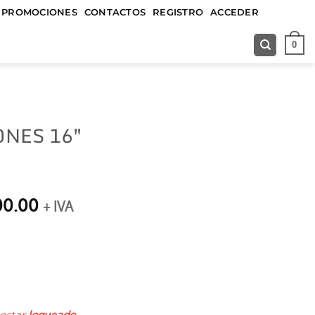
&&&&&
PROMOCIONES
CONTACTOS
REGISTRO
ACCEDER
0
NES 16″
El
00.00
+ IVA
precio
al
actual
es:
00.00.
$35,000.00.