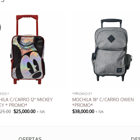
MOS*
*PROMOS*
ILA C/CARRO 12″ MICKEY
MOCHILA 18″ C/CARRO OWEN
EY * PROMO*
*PROMO*
El
El
625.00
$
25,000.00
$
38,000.00
+ IVA
+ IVA
precio
precio
Este
original
actual
producto
era:
es:
$32,625.00.
$25,000.00.
tiene
múltiples
OFERTAS
DE