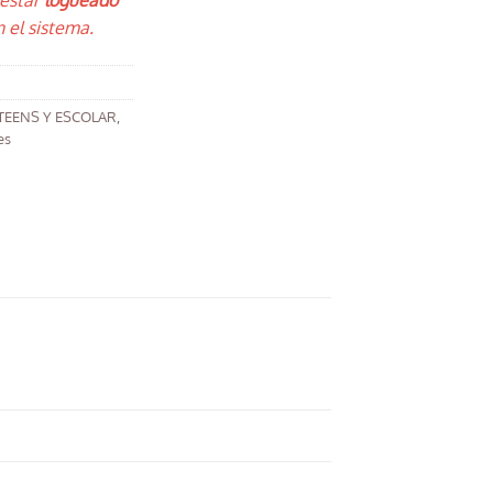
 estar
logueado
 el sistema.
/TEENS Y ESCOLAR
,
es