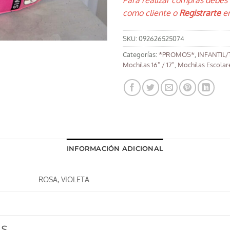
Para realizar compras debes
como cliente o
Registrarte
en
SKU:
092626525074
Categorías:
*PROMOS*
,
INFANTIL
Mochilas 16" / 17"
,
Mochilas Escolar
INFORMACIÓN ADICIONAL
ROSA, VIOLETA
OS