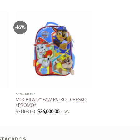
-16%
*PROMOS*
MOCHILA 12″ PAW PATROL CRESKO
*PROMO*
El
El
$
31,103.00
$
26,000.00
+ IVA
precio
precio
original
actual
era:
es:
$31,103.00.
$26,000.00.
STACADOS