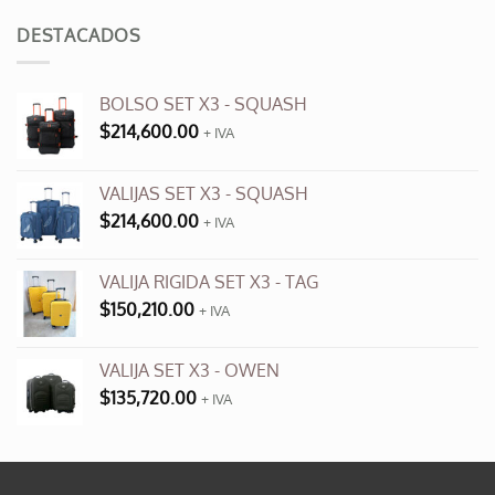
original
actual
era:
es:
DESTACADOS
$3,500.00.
$990.00.
BOLSO SET X3 - SQUASH
$
214,600.00
+ IVA
VALIJAS SET X3 - SQUASH
$
214,600.00
+ IVA
VALIJA RIGIDA SET X3 - TAG
$
150,210.00
+ IVA
VALIJA SET X3 - OWEN
$
135,720.00
+ IVA