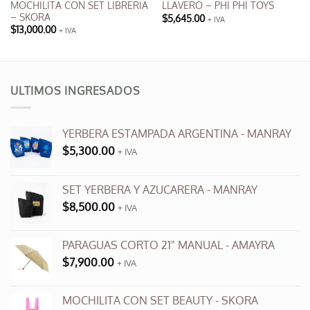
MOCHILITA CON SET LIBRERIA
LLAVERO – PHI PHI TOYS
– SKORA
$
5,645.00
+ IVA
Este
$
13,000.00
+ IVA
producto
tiene
múltiples
variantes.
ULTIMOS INGRESADOS
Las
opciones
se
YERBERA ESTAMPADA ARGENTINA - MANRAY
pueden
$
5,300.00
+ IVA
elegir
en
SET YERBERA Y AZUCARERA - MANRAY
la
página
$
8,500.00
+ IVA
de
producto
PARAGUAS CORTO 21" MANUAL - AMAYRA
$
7,900.00
+ IVA
MOCHILITA CON SET BEAUTY - SKORA