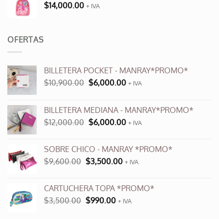
$
14,000.00
+ IVA
OFERTAS
BILLETERA POCKET - MANRAY*PROMO*
El
El
$
10,900.00
$
6,000.00
+ IVA
precio
precio
original
actual
BILLETERA MEDIANA - MANRAY*PROMO*
era:
es:
El
El
$
12,000.00
$
6,000.00
$10,900.00.
$6,000.00.
+ IVA
precio
precio
original
actual
SOBRE CHICO - MANRAY *PROMO*
era:
es:
El
El
$
9,600.00
$
3,500.00
$12,000.00.
+ IVA
$6,000.00.
precio
precio
original
actual
CARTUCHERA TOPA *PROMO*
era:
es:
El
El
$
3,500.00
$
990.00
$9,600.00.
+ IVA
$3,500.00.
precio
precio