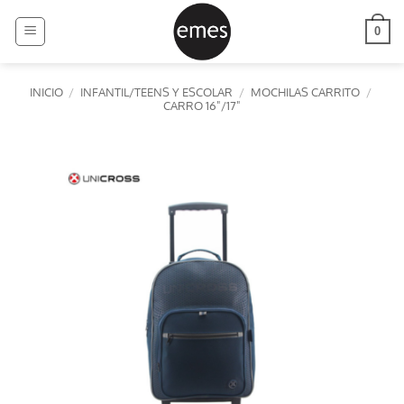
Saltar
al
0
contenido
INICIO
/
INFANTIL/TEENS Y ESCOLAR
/
MOCHILAS CARRITO
/
CARRO 16"/17"