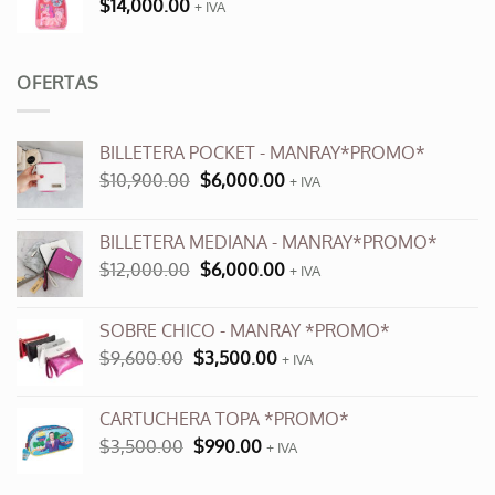
$
14,000.00
+ IVA
OFERTAS
BILLETERA POCKET - MANRAY*PROMO*
El
El
$
10,900.00
$
6,000.00
+ IVA
precio
precio
original
actual
BILLETERA MEDIANA - MANRAY*PROMO*
era:
es:
El
El
$
12,000.00
$
6,000.00
$10,900.00.
$6,000.00.
+ IVA
precio
precio
original
actual
SOBRE CHICO - MANRAY *PROMO*
era:
es:
El
El
$
9,600.00
$
3,500.00
$12,000.00.
+ IVA
$6,000.00.
precio
precio
original
actual
CARTUCHERA TOPA *PROMO*
era:
es:
El
El
$
3,500.00
$
990.00
$9,600.00.
+ IVA
$3,500.00.
precio
precio
original
actual