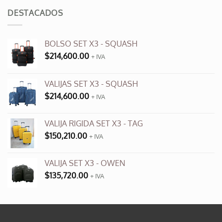
era:
es:
DESTACADOS
$3,500.00.
$990.00.
BOLSO SET X3 - SQUASH
$
214,600.00
+ IVA
VALIJAS SET X3 - SQUASH
$
214,600.00
+ IVA
VALIJA RIGIDA SET X3 - TAG
$
150,210.00
+ IVA
VALIJA SET X3 - OWEN
$
135,720.00
+ IVA