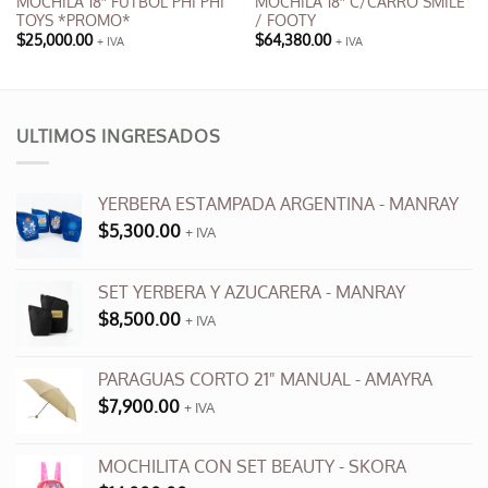
MOCHILA 18″ FUTBOL PHI PHI
MOCHILA 18″ C/CARRO SMILE
TOYS *PROMO*
/ FOOTY
$
25,000.00
$
64,380.00
+ IVA
+ IVA
Este
producto
tiene
múltiples
ULTIMOS INGRESADOS
variantes.
Las
opciones
YERBERA ESTAMPADA ARGENTINA - MANRAY
se
$
5,300.00
+ IVA
pueden
elegir
en
SET YERBERA Y AZUCARERA - MANRAY
la
$
8,500.00
+ IVA
página
de
producto
PARAGUAS CORTO 21" MANUAL - AMAYRA
$
7,900.00
+ IVA
MOCHILITA CON SET BEAUTY - SKORA