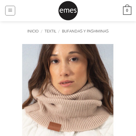
Saltar
al
0
contenido
INICIO
/
TEXTIL
/
BUFANDAS Y PASHMINAS