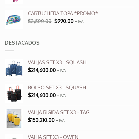
precio
precio
original
actual
CARTUCHERA TOPA *PROMO*
era:
es:
El
El
$
3,500.00
$
990.00
$9,600.00.
+ IVA
$3,500.00.
precio
precio
original
actual
era:
es:
DESTACADOS
$3,500.00.
$990.00.
VALIJAS SET X3 - SQUASH
$
214,600.00
+ IVA
BOLSO SET X3 - SQUASH
$
214,600.00
+ IVA
VALIJA RIGIDA SET X3 - TAG
$
150,210.00
+ IVA
VALIJA SET X3 - OWEN