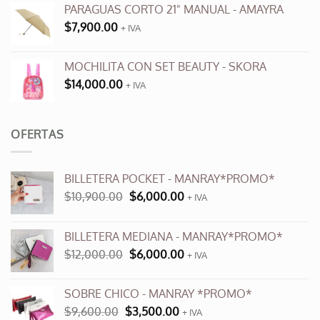
PARAGUAS CORTO 21" MANUAL - AMAYRA
$
7,900.00
+ IVA
MOCHILITA CON SET BEAUTY - SKORA
$
14,000.00
+ IVA
OFERTAS
BILLETERA POCKET - MANRAY*PROMO*
El
El
$
10,900.00
$
6,000.00
+ IVA
precio
precio
original
actual
BILLETERA MEDIANA - MANRAY*PROMO*
era:
es:
El
El
$
12,000.00
$
6,000.00
$10,900.00.
$6,000.00.
+ IVA
precio
precio
original
actual
SOBRE CHICO - MANRAY *PROMO*
era:
es:
El
El
$
9,600.00
$
3,500.00
$12,000.00.
+ IVA
$6,000.00.