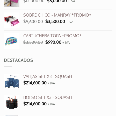
El
El
$
12,000.00
$
6,000.00
$10,900.00.
$6,000.00.
+ IVA
precio
precio
original
actual
SOBRE CHICO - MANRAY *PROMO*
era:
es:
El
El
$
9,600.00
$
3,500.00
$12,000.00.
+ IVA
$6,000.00.
precio
precio
original
actual
CARTUCHERA TOPA *PROMO*
era:
es:
El
El
$
3,500.00
$
990.00
$9,600.00.
+ IVA
$3,500.00.
precio
precio
original
actual
era:
es:
DESTACADOS
$3,500.00.
$990.00.
VALIJAS SET X3 - SQUASH
$
214,600.00
+ IVA
BOLSO SET X3 - SQUASH
$
214,600.00
+ IVA