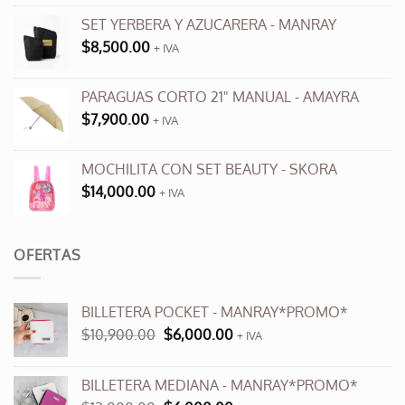
SET YERBERA Y AZUCARERA - MANRAY
$
8,500.00
+ IVA
PARAGUAS CORTO 21" MANUAL - AMAYRA
$
7,900.00
+ IVA
MOCHILITA CON SET BEAUTY - SKORA
$
14,000.00
+ IVA
OFERTAS
BILLETERA POCKET - MANRAY*PROMO*
El
El
$
10,900.00
$
6,000.00
+ IVA
precio
precio
original
actual
BILLETERA MEDIANA - MANRAY*PROMO*
era:
es: