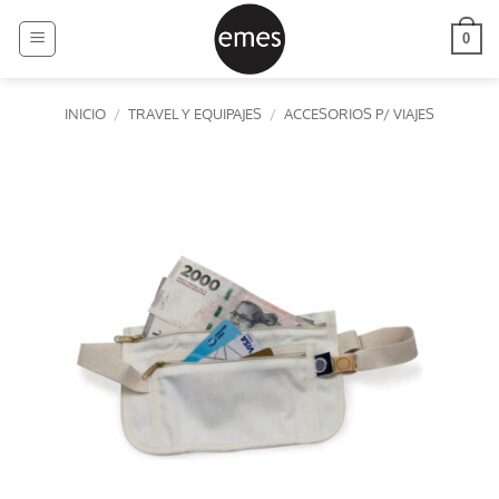
Saltar
al
0
contenido
INICIO
/
TRAVEL Y EQUIPAJES
/
ACCESORIOS P/ VIAJES