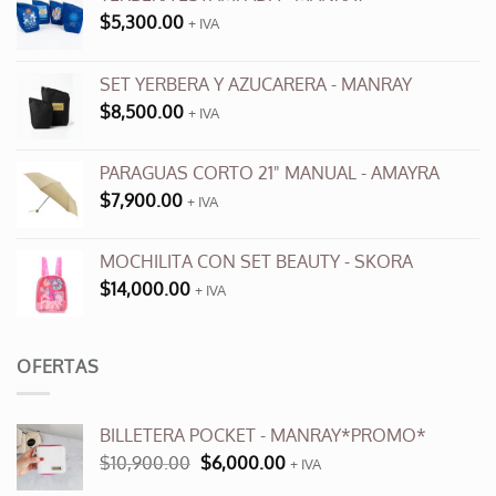
se
$
5,300.00
+ IVA
pueden
elegir
en
SET YERBERA Y AZUCARERA - MANRAY
la
$
8,500.00
+ IVA
página
de
producto
PARAGUAS CORTO 21" MANUAL - AMAYRA
$
7,900.00
+ IVA
MOCHILITA CON SET BEAUTY - SKORA
$
14,000.00
+ IVA
OFERTAS
BILLETERA POCKET - MANRAY*PROMO*
El
El
$
10,900.00
$
6,000.00
+ IVA
precio
precio