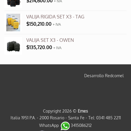
$
214,600.00
+ IVA
VALIJA RIGIDA SET X3 - TAG
$
150,210.00
+ IVA
VALIJA SET X3 - OWEN
$
135,720.00
+ IVA
Desarrollo Redcomel
Copyright 2026 ©
Emes
Italia 1951 P.A. - 2000 Rosario - Santa Fe - Tel: 0341 485 2211
WhatsApp
3415086212