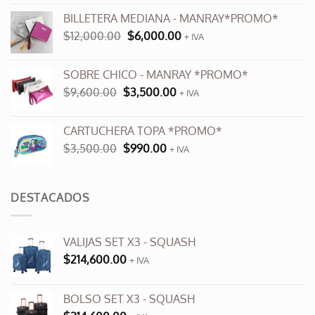
original
actual
BILLETERA MEDIANA - MANRAY*PROMO*
era:
es:
El
El
$
12,000.00
$
6,000.00
$10,900.00.
$6,000.00.
+ IVA
precio
precio
original
actual
SOBRE CHICO - MANRAY *PROMO*
era:
es:
El
El
$
9,600.00
$
3,500.00
$12,000.00.
+ IVA
$6,000.00.
precio
precio
original
actual
CARTUCHERA TOPA *PROMO*
era:
es:
El
El
$
3,500.00
$
990.00
$9,600.00.
+ IVA
$3,500.00.
precio
precio
original
actual
era:
es:
DESTACADOS
$3,500.00.
$990.00.
VALIJAS SET X3 - SQUASH
$
214,600.00
+ IVA
BOLSO SET X3 - SQUASH