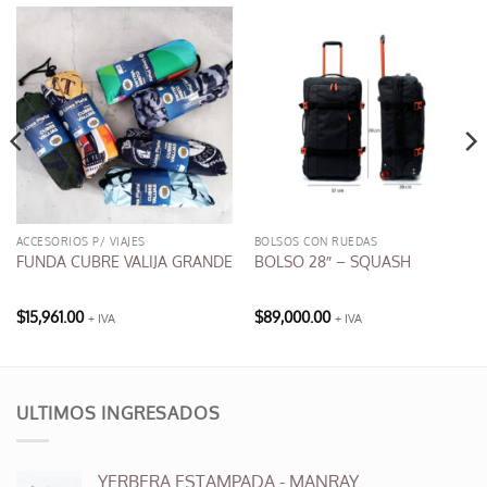
ACCESORIOS P/ VIAJES
BOLSOS CON RUEDAS
FUNDA CUBRE VALIJA GRANDE
BOLSO 28″ – SQUASH
$
15,961.00
$
89,000.00
+ IVA
+ IVA
Este
producto
tiene
múltiples
ULTIMOS INGRESADOS
variantes.
Las
opciones
YERBERA ESTAMPADA - MANRAY