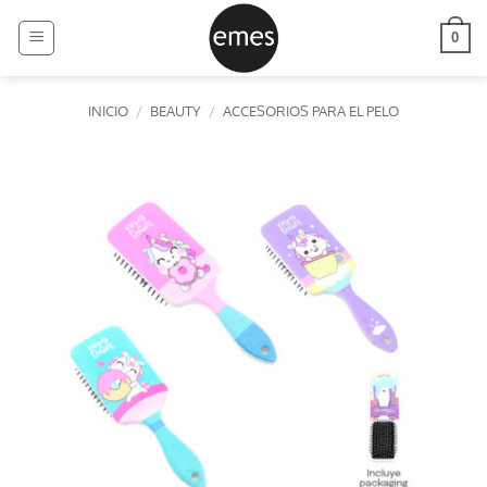
Saltar
al
0
contenido
INICIO
/
BEAUTY
/
ACCESORIOS PARA EL PELO