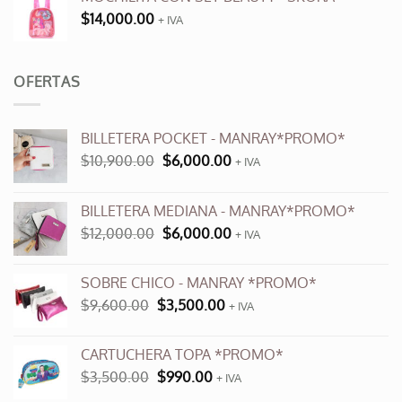
$
14,000.00
+ IVA
OFERTAS
BILLETERA POCKET - MANRAY*PROMO*
El
El
$
10,900.00
$
6,000.00
+ IVA
precio
precio
original
actual
BILLETERA MEDIANA - MANRAY*PROMO*
era:
es:
El
El
$
12,000.00
$
6,000.00
$10,900.00.
$6,000.00.
+ IVA
precio
precio
original
actual
SOBRE CHICO - MANRAY *PROMO*
era:
es:
El
El
$
9,600.00
$
3,500.00
$12,000.00.
+ IVA
$6,000.00.
precio
precio
original
actual
CARTUCHERA TOPA *PROMO*
era:
es:
El
El
$
3,500.00
$
990.00
$9,600.00.
+ IVA
$3,500.00.
precio
precio