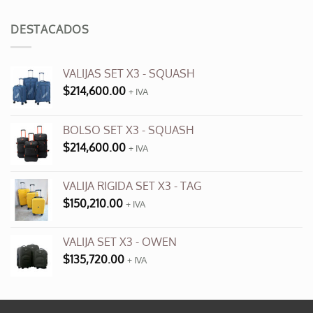
original
actual
era:
es:
DESTACADOS
$3,500.00.
$990.00.
VALIJAS SET X3 - SQUASH
$
214,600.00
+ IVA
BOLSO SET X3 - SQUASH
$
214,600.00
+ IVA
VALIJA RIGIDA SET X3 - TAG
$
150,210.00
+ IVA
VALIJA SET X3 - OWEN
$
135,720.00
+ IVA