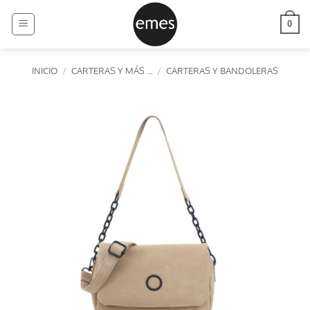
Saltar
al
0
contenido
INICIO
/
CARTERAS Y MÁS ...
/
CARTERAS Y BANDOLERAS