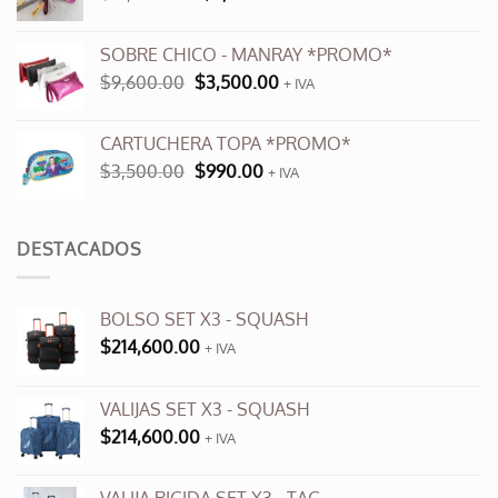
precio
precio
original
actual
SOBRE CHICO - MANRAY *PROMO*
era:
es:
El
El
$
9,600.00
$
3,500.00
$12,000.00.
+ IVA
$6,000.00.
precio
precio
original
actual
CARTUCHERA TOPA *PROMO*
era:
es:
El
El
$
3,500.00
$
990.00
$9,600.00.
+ IVA
$3,500.00.
precio
precio
original
actual
era:
es:
DESTACADOS
$3,500.00.
$990.00.
BOLSO SET X3 - SQUASH
$
214,600.00
+ IVA
VALIJAS SET X3 - SQUASH
$
214,600.00
+ IVA
VALIJA RIGIDA SET X3 - TAG