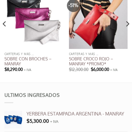
-51%
CARTERAS Y MÁS ...
CARTERAS Y MÁS ...
SOBRE CON BROCHES –
SOBRE CROCO ROJO –
MANRAY
MANRAY *PROMO*
El
El
$
8,290.00
$
12,300.00
$
6,000.00
+ IVA
+ IVA
precio
precio
Este
original
actual
producto
era:
es:
$12,300.00.
$6,000.00.
tiene
múltiples
ULTIMOS INGRESADOS
variantes.
Las
opciones
YERBERA ESTAMPADA ARGENTINA - MANRAY
se
$
5,300.00
+ IVA
pueden
elegir