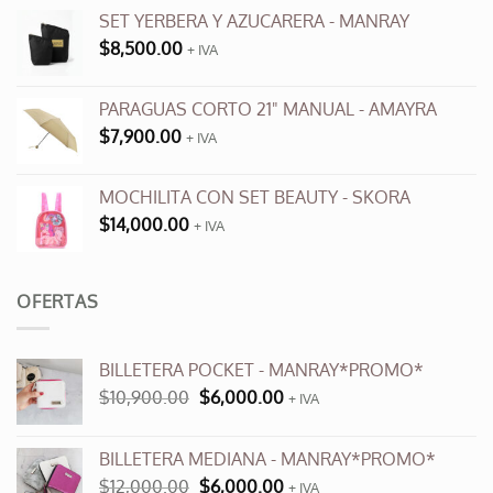
en
SET YERBERA Y AZUCARERA - MANRAY
la
$
8,500.00
+ IVA
página
de
producto
PARAGUAS CORTO 21" MANUAL - AMAYRA
$
7,900.00
+ IVA
MOCHILITA CON SET BEAUTY - SKORA
$
14,000.00
+ IVA
OFERTAS
BILLETERA POCKET - MANRAY*PROMO*
El
El
$
10,900.00
$
6,000.00
+ IVA
precio
precio
original
actual
BILLETERA MEDIANA - MANRAY*PROMO*
era:
es:
El
El
$
12,000.00
$
6,000.00
$10,900.00.
$6,000.00.
+ IVA