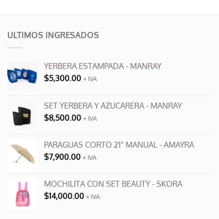
Este
Este
producto
producto
tiene
tiene
múltiples
múltiples
ULTIMOS INGRESADOS
variantes.
variantes.
Las
Las
opciones
opciones
YERBERA ESTAMPADA - MANRAY
se
se
$
5,300.00
+ IVA
pueden
pueden
elegir
elegir
en
en
SET YERBERA Y AZUCARERA - MANRAY
la
la
$
8,500.00
+ IVA
página
página
de
de
producto
producto
PARAGUAS CORTO 21" MANUAL - AMAYRA
$
7,900.00
+ IVA
MOCHILITA CON SET BEAUTY - SKORA
$
14,000.00
+ IVA