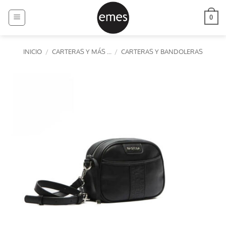
Saltar
al
0
contenido
INICIO
/
CARTERAS Y MÁS ...
/
CARTERAS Y BANDOLERAS