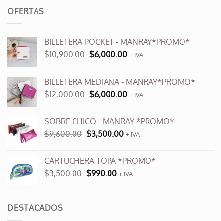
OFERTAS
BILLETERA POCKET - MANRAY*PROMO*
El
El
$
10,900.00
$
6,000.00
+ IVA
precio
precio
original
actual
BILLETERA MEDIANA - MANRAY*PROMO*
era:
es:
El
El
$
12,000.00
$
6,000.00
$10,900.00.
$6,000.00.
+ IVA
precio
precio
original
actual
SOBRE CHICO - MANRAY *PROMO*
era:
es:
El
El
$
9,600.00
$
3,500.00
$12,000.00.
+ IVA
$6,000.00.
precio
precio
original
actual
CARTUCHERA TOPA *PROMO*
era:
es:
El
El
$
3,500.00
$
990.00
$9,600.00.
+ IVA
$3,500.00.
precio
precio
original
actual
era:
es:
DESTACADOS
$3,500.00.
$990.00.