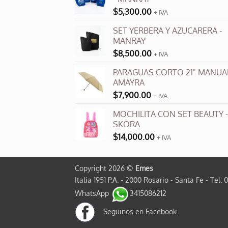
$
5,300.00
+ IVA
SET YERBERA Y AZUCARERA -
MANRAY
$
8,500.00
+ IVA
PARAGUAS CORTO 21" MANUAL
AMAYRA
$
7,900.00
+ IVA
MOCHILITA CON SET BEAUTY -
SKORA
$
14,000.00
+ IVA
Copyright 2026 ©
Emes
Italia 1951 P.A. - 2000 Rosario - Santa Fe - Tel: 
WhatsApp
3415086212
Seguinos en Facebook