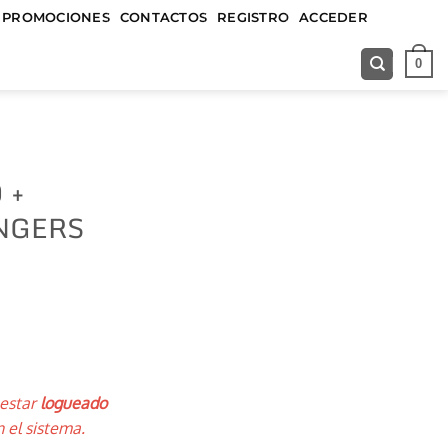
&&&&&
PROMOCIONES
CONTACTOS
REGISTRO
ACCEDER
0
 +
ENGERS
 estar
logueado
 el sistema.