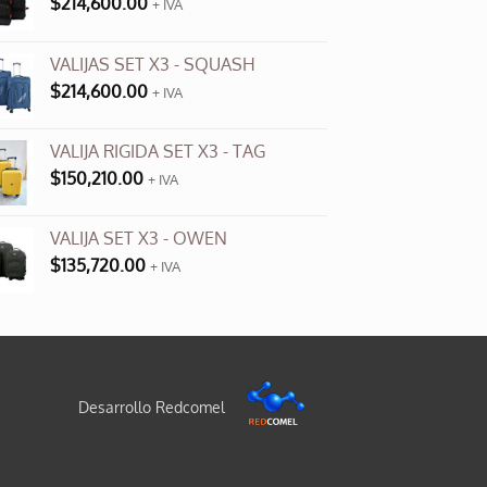
$
214,600.00
+ IVA
VALIJAS SET X3 - SQUASH
$
214,600.00
+ IVA
VALIJA RIGIDA SET X3 - TAG
$
150,210.00
+ IVA
VALIJA SET X3 - OWEN
$
135,720.00
+ IVA
Desarrollo Redcomel