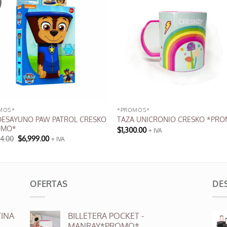
MOS*
*PROMOS*
DESAYUNO PAW PATROL CRESKO
TAZA UNICRONIO CRESKO *PR
OMO*
$
1,300.00
+ IVA
El
El
04.00
$
6,999.00
+ IVA
precio
precio
original
actual
era:
es:
$8,004.00.
$6,999.00.
OFERTAS
DE
INA
BILLETERA POCKET -
MANRAY*PROMO*