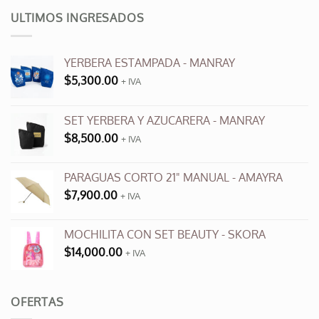
múltiples
ULTIMOS INGRESADOS
variantes.
Las
opciones
YERBERA ESTAMPADA - MANRAY
se
$
5,300.00
+ IVA
pueden
elegir
en
SET YERBERA Y AZUCARERA - MANRAY
la
$
8,500.00
+ IVA
página
de
producto
PARAGUAS CORTO 21" MANUAL - AMAYRA
$
7,900.00
+ IVA
MOCHILITA CON SET BEAUTY - SKORA
$
14,000.00
+ IVA
OFERTAS