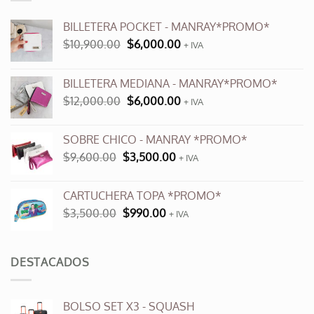
BILLETERA POCKET - MANRAY*PROMO*
El
El
$
10,900.00
$
6,000.00
+ IVA
precio
precio
original
actual
BILLETERA MEDIANA - MANRAY*PROMO*
era:
es:
El
El
$
12,000.00
$
6,000.00
$10,900.00.
$6,000.00.
+ IVA
precio
precio
original
actual
SOBRE CHICO - MANRAY *PROMO*
era:
es:
El
El
$
9,600.00
$
3,500.00
$12,000.00.
+ IVA
$6,000.00.
precio
precio
original
actual
CARTUCHERA TOPA *PROMO*
era:
es:
El
El
$
3,500.00
$
990.00
$9,600.00.
+ IVA
$3,500.00.
precio
precio
original
actual
era:
es:
DESTACADOS
$3,500.00.
$990.00.
BOLSO SET X3 - SQUASH