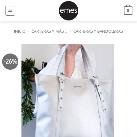
Saltar
al
0
contenido
INICIO
/
CARTERAS Y MÁS ...
/
CARTERAS Y BANDOLERAS
-26%