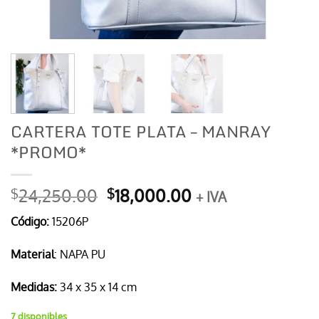
CARTERA TOTE PLATA – MANRAY
*PROMO*
El
El
24,250.00
18,000.00
$
$
+ IVA
precio
precio
Código:
15206P
original
actual
era:
es:
Material
: NAPA PU
$24,250.00.
$18,000.00.
Medidas:
34 x 35 x 14 cm
7 disponibles