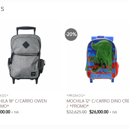
OS
-20%
MOS*
*PROMOS*
ILA 18″ C/CARRO OWEN
MOCHILA 12″ C/CARRO DINO CR
OMO*
/ *PROMO*
El
El
000.00
$
32,625.00
$
26,100.00
+ IVA
+ IVA
precio
precio
original
actual
cto
era:
es:
$32,625.00.
$26,100.00.