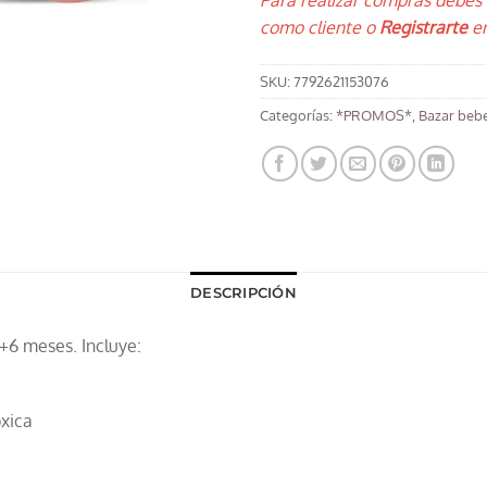
Para realizar compras debes
como cliente o
Registrarte
en
SKU:
7792621153076
Categorías:
*PROMOS*
,
Bazar beb
DESCRIPCIÓN
+6 meses. Incluye:
óxica