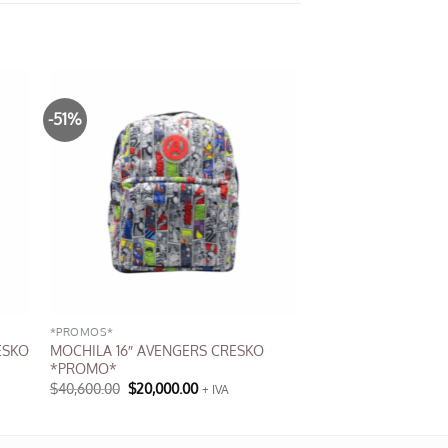
-51%
*PROMOS*
ESKO
MOCHILA 16″ AVENGERS CRESKO
*PROMO*
El
El
$
40,600.00
$
20,000.00
+ IVA
precio
precio
original
actual
era:
es:
$40,600.00.
$20,000.00.