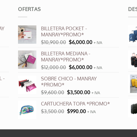
ples
OFERTAS
DE
ntes.
AY
BILLETERA POCKET -
ones
MANRAY*PROMO*
El
El
$
10,900.00
$
6,000.00
+ IVA
en
precio
precio
r
BILLETERA MEDIANA -
original
actual
MANRAY*PROMO*
era:
es:
El
El
$
12,000.00
$
6,000.00
$10,900.00.
$6,000.00.
+ IVA
na
precio
precio
 -
SOBRE CHICO - MANRAY
original
actual
*PROMO*
cto
era:
es:
El
El
$
9,600.00
$
3,500.00
$12,000.00.
$6,000.00.
+ IVA
precio
precio
CARTUCHERA TOPA *PROMO*
original
actual
El
El
$
3,500.00
era:
$
990.00
es:
+ IVA
precio
precio
$9,600.00.
$3,500.00.
original
actual
era:
es:
$3,500.00.
$990.00.