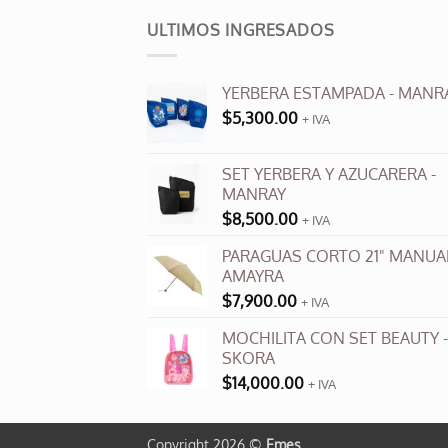
tiene
múlti
ULTIMOS INGRESADOS
varia
Las
YERBERA ESTAMPADA - MANR
opci
$
5,300.00
se
+ IVA
pued
elegi
SET YERBERA Y AZUCARERA -
en
MANRAY
la
$
8,500.00
+ IVA
pági
PARAGUAS CORTO 21" MANUAL
de
AMAYRA
produ
$
7,900.00
+ IVA
MOCHILITA CON SET BEAUTY -
SKORA
$
14,000.00
+ IVA
Copyright 2026 ©
Emes