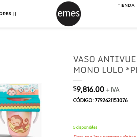
TIENDA
RES | |
VASO ANTIVUEL
MONO LULO *
9,816.00
$
+ IVA
CÓDIGO:
7792621153076
5 disponibles