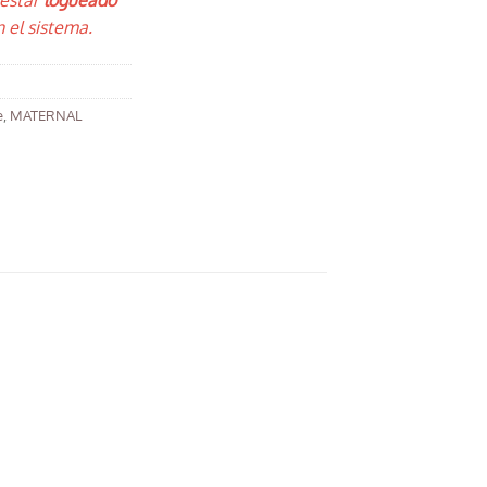
 estar
logueado
 el sistema.
e
,
MATERNAL