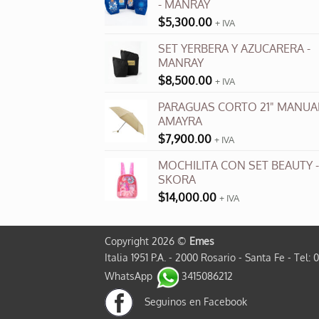
- MANRAY
$
5,300.00
+ IVA
SET YERBERA Y AZUCARERA -
MANRAY
$
8,500.00
+ IVA
PARAGUAS CORTO 21" MANUAL
AMAYRA
$
7,900.00
+ IVA
MOCHILITA CON SET BEAUTY -
SKORA
$
14,000.00
+ IVA
Copyright 2026 ©
Emes
Italia 1951 P.A. - 2000 Rosario - Santa Fe - Tel: 
WhatsApp
3415086212
Seguinos en Facebook