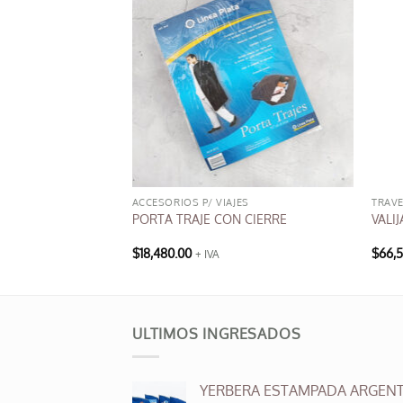
ES
ACCESORIOS P/ VIAJES
TRAVE
IJA GRANDE
PORTA TRAJE CON CIERRE
VALI
$
18,480.00
$
66,
+ IVA
ULTIMOS INGRESADOS
YERBERA ESTAMPADA ARGENT