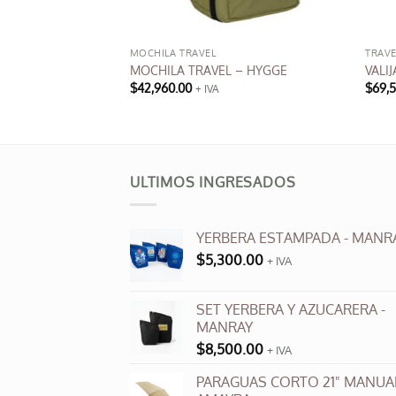
ES
MOCHILA TRAVEL
TRAVE
IFICACIÓN PARA
MOCHILA TRAVEL – HYGGE
VALI
$
42,960.00
$
69,
+ IVA
Este
producto
tiene
múltiples
ULTIMOS INGRESADOS
variantes.
Las
opciones
YERBERA ESTAMPADA - MANR
se
$
5,300.00
+ IVA
pueden
elegir
en
SET YERBERA Y AZUCARERA -
MANRAY
la
página
$
8,500.00
+ IVA
de
PARAGUAS CORTO 21" MANUAL
producto