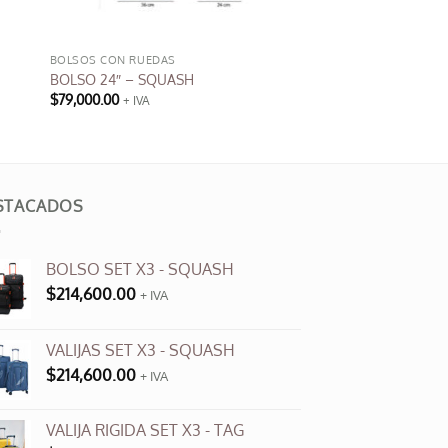
BOLSOS CON RUEDAS
BOLSO 24″ – SQUASH
$
79,000.00
+ IVA
Este
producto
tiene
múltiples
STACADOS
variantes.
Las
opciones
BOLSO SET X3 - SQUASH
se
$
214,600.00
+ IVA
pueden
elegir
en
VALIJAS SET X3 - SQUASH
la
$
214,600.00
+ IVA
página
de
VALIJA RIGIDA SET X3 - TAG
producto