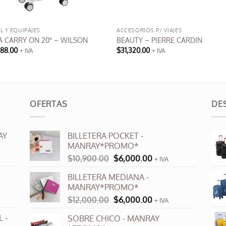
L Y EQUIPAJES
ACCESORIOS P/ VIAJES
JA CARRY ON 20″ – WILSON
BEAUTY – PIERRE CARDIN
588.00
$
31,320.00
+ IVA
+ IVA
Este
producto
tiene
múltiples
OFERTAS
DE
variantes.
Las
opciones
AY
BILLETERA POCKET -
se
MANRAY*PROMO*
pueden
El
El
$
10,900.00
$
6,000.00
+ IVA
elegir
precio
precio
en
BILLETERA MEDIANA -
original
actual
la
MANRAY*PROMO*
era:
es:
página
El
El
$
12,000.00
$
6,000.00
$10,900.00.
$6,000.00.
+ IVA
precio
precio
de
 -
SOBRE CHICO - MANRAY
original
actual
producto