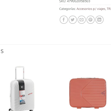
SKU:
4790020158503
Categorías:
Accesorios p/ viajes
,
TR
OS