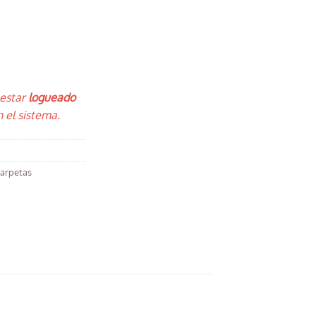
 estar
logueado
 el sistema.
Carpetas