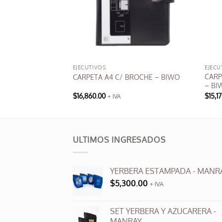
EJECUTIVOS
EJECU
CARP
S
CARPETA A4 C/ BROCHE – BIWO
– BI
$
16,860.00
$
15,1
+ IVA
ULTIMOS INGRESADOS
YERBERA ESTAMPADA - MANR
$
5,300.00
+ IVA
SET YERBERA Y AZUCARERA -
MANRAY