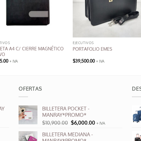
TIVOS
EJECUTIVOS
ETA A4 C/ CIERRE MAGNÉTICO
PORTAFOLIO EMES
WO
75.00
$
39,500.00
+ IVA
+ IVA
OFERTAS
DE
AY
BILLETERA POCKET -
MANRAY*PROMO*
El
El
$
10,900.00
$
6,000.00
+ IVA
precio
precio
BILLETERA MEDIANA -
original
actual
MANRAY*PROMO*