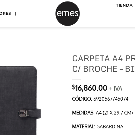
TIENDA
RES | |
CARPETA A4 P
C/ BROCHE – B
16,860.00
$
+ IVA
CÓDIGO:
6920567745074
MEDIDAS
: A4 (21 X 29,7 CM)
MATERIAL:
GABARDINA