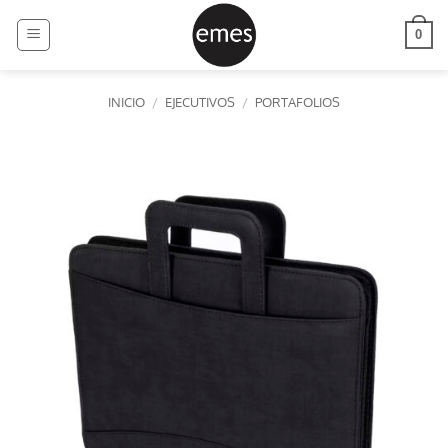
Saltar
al
0
contenido
INICIO
/
EJECUTIVOS
/
PORTAFOLIOS