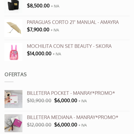
$
8,500.00
+ IVA
PARAGUAS CORTO 21" MANUAL - AMAYRA
$
7,900.00
+ IVA
MOCHILITA CON SET BEAUTY - SKORA
$
14,000.00
+ IVA
OFERTAS
BILLETERA POCKET - MANRAY*PROMO*
El
El
$
10,900.00
$
6,000.00
+ IVA
precio
precio
original
actual
BILLETERA MEDIANA - MANRAY*PROMO*
era:
es:
El
El
$
12,000.00
$
6,000.00
$10,900.00.
$6,000.00.
+ IVA
precio
precio