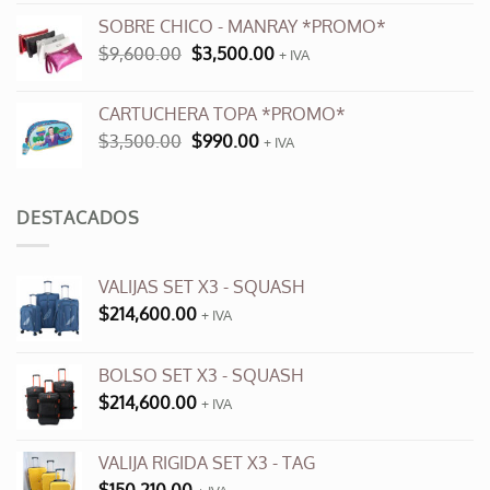
original
actual
SOBRE CHICO - MANRAY *PROMO*
era:
es:
El
El
$
9,600.00
$
3,500.00
$12,000.00.
+ IVA
$6,000.00.
precio
precio
original
actual
CARTUCHERA TOPA *PROMO*
era:
es:
El
El
$
3,500.00
$
990.00
$9,600.00.
+ IVA
$3,500.00.
precio
precio
original
actual
era:
es:
DESTACADOS
$3,500.00.
$990.00.
VALIJAS SET X3 - SQUASH
$
214,600.00
+ IVA
BOLSO SET X3 - SQUASH
$
214,600.00
+ IVA
VALIJA RIGIDA SET X3 - TAG
$
150,210.00