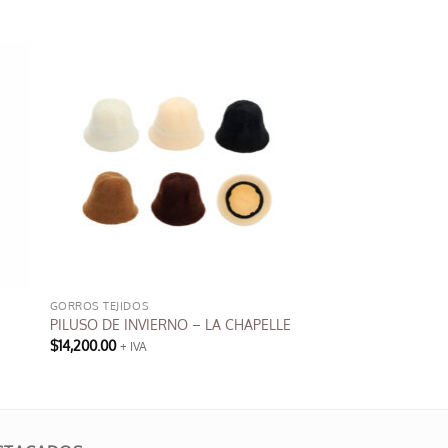
GORROS TEJIDOS
PILUSO DE INVIERNO – LA CHAPELLE
$
14,200.00
+ IVA
Este
producto
tiene
múltiples