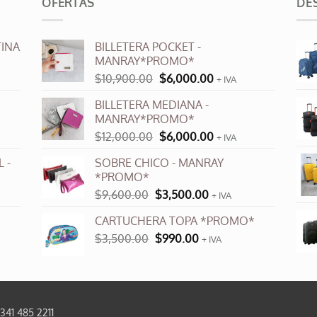
OFERTAS
DE
variantes.
Las
opciones
INA
BILLETERA POCKET -
se
MANRAY*PROMO*
pueden
El
El
$
10,900.00
$
6,000.00
+ IVA
elegir
precio
precio
en
BILLETERA MEDIANA -
original
actual
la
MANRAY*PROMO*
era:
es:
página
El
El
$
12,000.00
$
6,000.00
$10,900.00.
$6,000.00.
+ IVA
precio
precio
de
 -
SOBRE CHICO - MANRAY
original
actual
producto
*PROMO*
era:
es:
El
El
$
9,600.00
$
3,500.00
$12,000.00.
$6,000.00.
+ IVA
precio
precio
CARTUCHERA TOPA *PROMO*
original
actual
El
El
$
3,500.00
era:
$
990.00
es:
+ IVA
precio
precio
$9,600.00.
$3,500.00.
original
actual
era:
es:
$3,500.00.
$990.00.
0341 485 2211