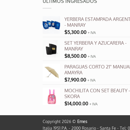
ULTIMOS INGRESADOS
variantes.
Las
opciones
YERBERA ESTAMPADA ARGENT
se
- MANRAY
pueden
$
5,300.00
+ IVA
elegir
en
SET YERBERA Y AZUCARERA -
la
MANRAY
página
$
8,500.00
+ IVA
de
PARAGUAS CORTO 21" MANUAL
producto
AMAYRA
$
7,900.00
+ IVA
MOCHILITA CON SET BEAUTY -
SKORA
$
14,000.00
+ IVA
Copyright 2026 ©
Emes
Italia 1951 P.A. - 2000 Rosario - Santa Fe - Tel: 