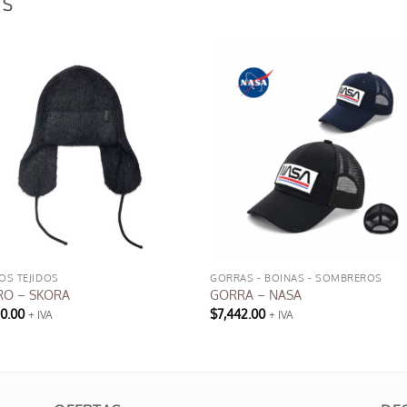
OS
OS TEJIDOS
GORRAS - BOINAS - SOMBREROS
O – SKORA
GORRA – NASA
10.00
$
7,442.00
+ IVA
+ IVA
Este
producto
tiene
múltiples