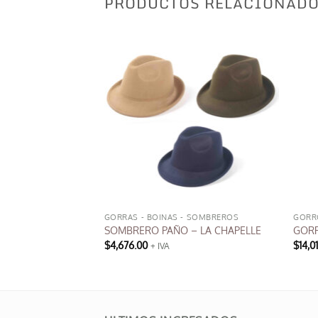
PRODUCTOS RELACIONAD
GORRAS - BOINAS - SOMBREROS
GORR
OBLE
SOMBRERO PAÑO – LA CHAPELLE
GORR
$
4,676.00
$
14,0
+ IVA
Este
producto
tiene
múltiples