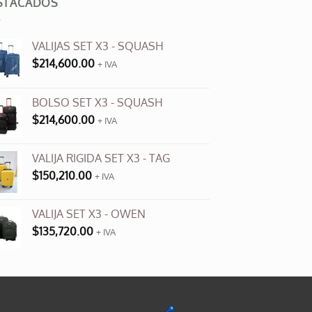
STACADOS
variantes.
Las
opciones
VALIJAS SET X3 - SQUASH
se
$
214,600.00
+ IVA
pueden
elegir
en
BOLSO SET X3 - SQUASH
la
$
214,600.00
+ IVA
página
de
VALIJA RIGIDA SET X3 - TAG
producto
$
150,210.00
+ IVA
VALIJA SET X3 - OWEN
$
135,720.00
+ IVA